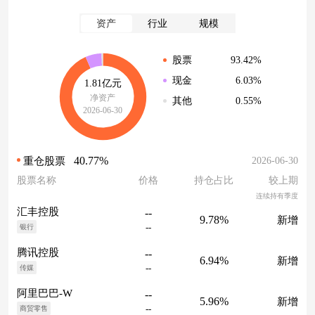
资产
行业
规模
93.42%
股票
6.03%
现金
1.81亿元
净资产
0.55%
其他
2026-06-30
40.77%
2026-06-30
重仓股票
股票名称
价格
持仓占比
较上期
连续持有季度
汇丰控股
--
9.78%
新增
--
银行
腾讯控股
--
6.94%
新增
--
传媒
阿里巴巴-W
--
5.96%
新增
--
商贸零售