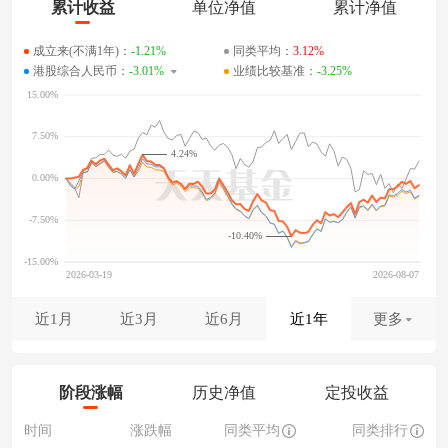
累计收益
单位净值
累计净值
成立来(不满1年)：
-1.21%
同类平均：
3.12%
港股综合人民币：
-3.01%
业绩比较基准：
-3.25%
4.24%
-10.40%
近1月
近3月
近6月
近1年
更多
阶段涨幅
历史净值
定投收益
时间
涨跌幅
同类平均
同类排行