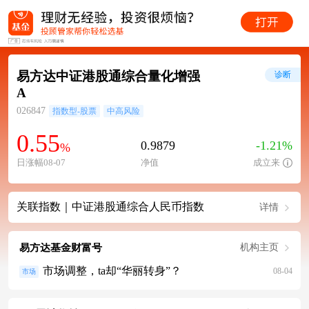
易方达中证港股通综合量化增强
诊断
A
026847
指数型-股票
中高风险
0.55
0.9879
-1.21%
%
日涨幅08-07
净值
成立来
关联指数｜中证港股通综合人民币指数
详情
易方达基金财富号
机构主页
市场调整，ta却“华丽转身”？
08-04
市场