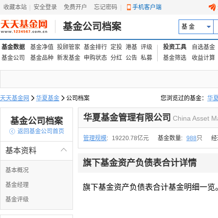
收藏本站
|
安全登录
|
免费开户
忘记密码
|
手机客户端
基金公司档案
基 金
基金数据
基金净值
投顾管家
基金排行
定投
港基
评级
投资工具
自选基金
基金公司
基金品种
新发基金
申购状态
分红
公告
私募
基金筛选
收益计算
天天基金网

华夏基金

公司档案
您浏览过的基金：
华
易方达上证中盘ETF联接
华夏基金管理有限公司
China Asset M
基金公司档案

返回基金公司首页
管理规模
:
19220.78亿元
基金数量:
988
只
经
基本资料

旗下基金资产负债表合计详情
基本概况
基金经理
旗下基金资产负债表合计基金明细一览
基金评级