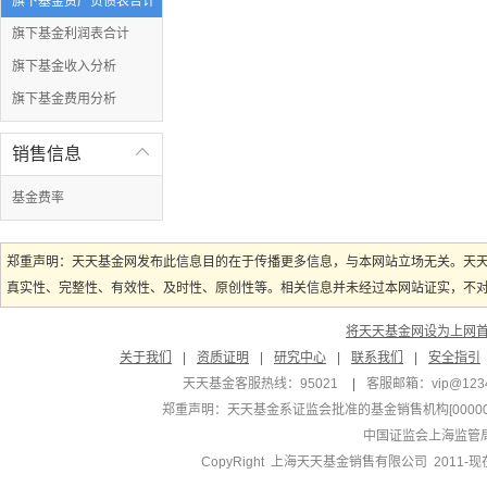
旗下基金资产负债表合计
旗下基金利润表合计
旗下基金收入分析
旗下基金费用分析
销售信息

基金费率
郑重声明：天天基金网发布此信息目的在于传播更多信息，与本网站立场无关。天
真实性、完整性、有效性、及时性、原创性等。相关信息并未经过本网站证实，不对您
将天天基金网设为上网
关于我们
|
资质证明
|
研究中心
|
联系我们
|
安全指引
天天基金客服热线：95021
|
客服邮箱：
vip@123
郑重声明：
天天基金系证监会批准的基金销售机构[000000
中国证监会上海监管
CopyRight 上海天天基金销售有限公司 2011-现在