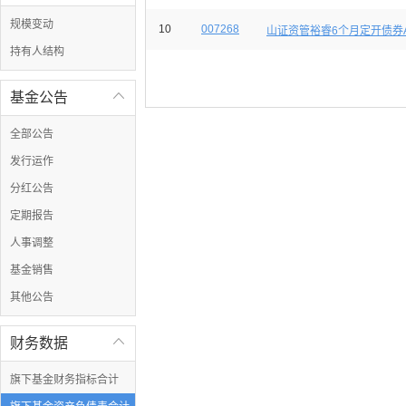
规模变动
10
007268
山证资管裕睿6个月定开债券
持有人结构
基金公告

全部公告
发行运作
分红公告
定期报告
人事调整
基金销售
其他公告
财务数据

旗下基金财务指标合计