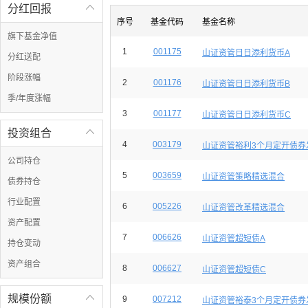
分红回报

序号
基金代码
基金名称
旗下基金净值
1
001175
山证资管日日添利货币A
分红送配
阶段涨幅
2
001176
山证资管日日添利货币B
季/年度涨幅
3
001177
山证资管日日添利货币C
投资组合

4
003179
山证资管裕利3个月定开债券
公司持仓
5
003659
山证资管策略精选混合
债券持仓
行业配置
6
005226
山证资管改革精选混合
资产配置
7
006626
山证资管超短债A
持仓变动
资产组合
8
006627
山证资管超短债C
规模份额

9
007212
山证资管裕泰3个月定开债券