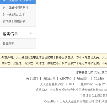
旗下基金资产负债表合计
旗下基金利润表合计
旗下基金收入分析
旗下基金费用分析
销售信息

基金费率
郑重声明：天天基金网发布此信息目的在于传播更多信息，与本网站立场无关。天
真实性、完整性、有效性、及时性、原创性等。相关信息并未经过本网站证实，不对您
将天天基金网设为上网
关于我们
|
资质证明
|
研究中心
|
联系我们
|
安全指引
天天基金客服热线：95021
|
客服邮箱：
vip@123
郑重声明：
天天基金系证监会批准的基金销售机构[000000
中国证监会上海监管
CopyRight 上海天天基金销售有限公司 2011-现在