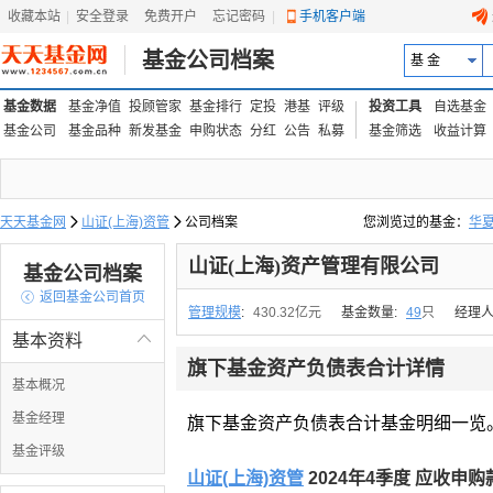
收藏本站
|
安全登录
|
免费开户
忘记密码
|
手机客户端
基金公司档案
基 金
基金数据
基金净值
投顾管家
基金排行
定投
港基
评级
投资工具
自选基金
基金公司
基金品种
新发基金
申购状态
分红
公告
私募
基金筛选
收益计算
天天基金网

山证(上海)资管

公司档案
您浏览过的基金：
华
易方达上证中盘ETF联接
山证(上海)资产管理有限公司
基金公司档案

返回基金公司首页
管理规模
:
430.32亿元
基金数量:
49
只
经理人
基本资料

旗下基金资产负债表合计详情
基本概况
基金经理
旗下基金资产负债表合计基金明细一览
基金评级
山证(上海)资管
2024年4季度 应收申