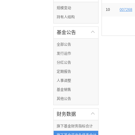
规模变动
10
007268
持有人结构
基金公告

全部公告
发行运作
分红公告
定期报告
人事调整
基金销售
其他公告
财务数据

旗下基金财务指标合计