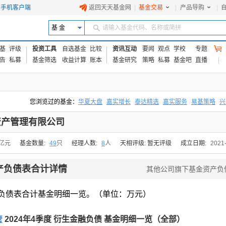
手机客户端
返回天天基金网
|
基金交易
|
产品导购
|
基 金
请输入基金代码、名称或简拼
基
评级
投资工具
自选基金
比较
资讯互动
要闻
观点
学校
专题
告
私募
基金筛选
收益计算
账本
基金研究
策略
私募
基金吧
直播
您浏览过的基金：
华夏大盘
嘉实增长
泰达精选
嘉实服务
易基策略
兴
易方达上证中盘ETF联接A
交银成长
添富优势
华安宏利
上证180价值ET
资产管理有限公司
2亿元
基金数量:
49
只
经理人数:
8
人
天相评级: 暂无评级
成立日期:
2021
产负债表合计详情
其他公司旗下基金资产负
负债表合计基金明细一览。（单位：万元）
管
2024年4季度 衍生金融负债 基金明细一览（全部）