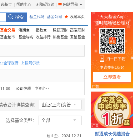
自选基金
|
帮助中心
无障碍阅读
|
网站导航
|
基金代码
基金公司
★
收藏本页
基金交易
活期宝
指数宝
稳健理财
高端理财
基金超市
基金导购
收益排行
热销基金
五星基金
业全球视野
上投阿尔法
F
上投优势
信诚蓝筹
-11-09
公司性质:
中资企业

债表合计详情查询：
山证(上海)资管

选择基金类型：
全部
截止至：2024-12-31