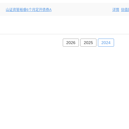
山证资管裕睿6个月定开债券A
详情
估值
2026
2025
2024