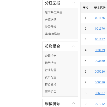
分红回报

序号
基金代码
旗下基金净值
1
001175
分红送配
阶段涨幅
2
001176
季/年度涨幅
3
001177
投资组合

4
003179
公司持仓
5
003659
债券持仓
行业配置
6
005226
资产配置
7
006626
持仓变动
资产组合
8
006627
规模份额

9
007212