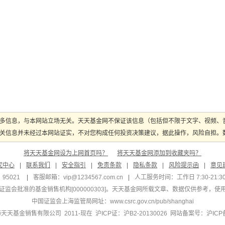
多信息，与本网站立场无关。天天基金网不保证该信息（包括但不限于文字、视频、
关信息并未经过本网站证实，不对您构成任何投资决策建议，据此操作，风险自担。数据
将天天基金网设为上网首页吗？
将天天基金网添加到收藏夹吗？
究中心
|
联系我们
|
安全指引
|
免责条款
|
隐私条款
|
风险提示函
|
意见
95021
|
客服邮箱：
vip@1234567.com.cn
|
人工服务时间：工作日 7:30-21:30 
监会批准的基金销售机构[000000303]
。天天基金网所载文章、数据仅供参考，使
中国证监会上海监管局网址：
www.csrc.gov.cn/pub/shanghai
 上海天天基金销售有限公司 2011-现在 沪ICP证：沪B2-20130026
网站备案号：沪ICP备1