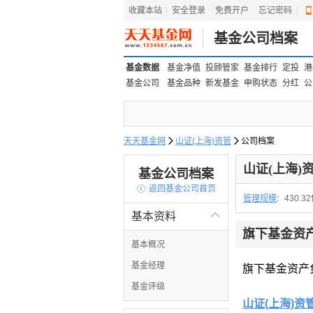
收藏本站
|
安全登录
|
免费开户
忘记密码
|
基金公司档案
基金数据
基金净值
投顾管家
基金排行
定投
港
基金公司
基金品种
新发基金
申购状态
分红
公
天天基金网

山证(上海)资管

公司档案
山证(上海)
基金公司档案

返回基金公司首页
管理规模
:
430.3
基本资料

旗下基金资
基本概况
基金经理
旗下基金资产
基金评级
山证(上海)资