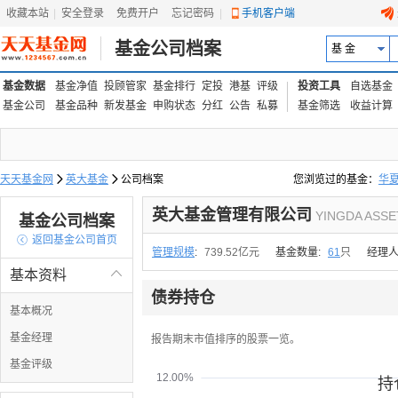
收藏本站
|
安全登录
|
免费开户
忘记密码
|
手机客户端
基金公司档案
基 金
基金数据
基金净值
投顾管家
基金排行
定投
港基
评级
投资工具
自选基金
基金公司
基金品种
新发基金
申购状态
分红
公告
私募
基金筛选
收益计算
天天基金网

英大基金

公司档案
您浏览过的基金：
华
易方达上证中盘ETF联接
英大基金管理有限公司
YINGDA ASSE
基金公司档案

返回基金公司首页
管理规模
:
739.52亿元
基金数量:
61
只
经理人
基本资料

债券持仓
基本概况
基金经理
报告期末市值排序的股票一览。
基金评级
12.00%
持