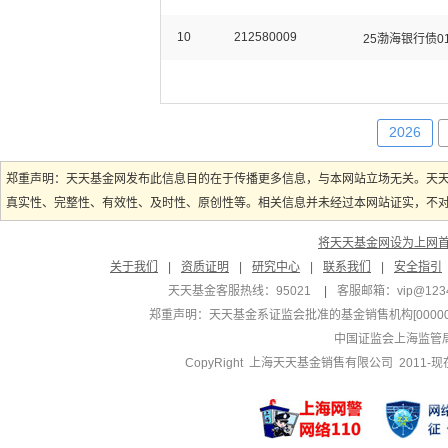
10
212580009
25渤海银行债0
2026
郑重声明：天天基金网发布此信息目的在于传播更多信息，与本网站立场无关。天
真实性、完整性、有效性、及时性、原创性等。相关信息并未经过本网站证实，不对您
将天天基金网设为上网
关于我们
|
资质证明
|
研究中心
|
联系我们
|
安全指引
天天基金客服热线：95021
|
客服邮箱：
vip@123
郑重声明：
天天基金系证监会批准的基金销售机构[000000
中国证监会上海监管
CopyRight 上海天天基金销售有限公司 2011-现在