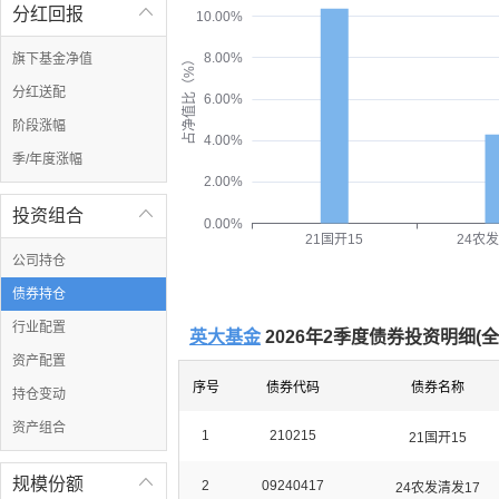
分红回报

10.00%
8.00%
旗下基金净值
占净值比（%）
分红送配
6.00%
阶段涨幅
4.00%
季/年度涨幅
2.00%
投资组合

0.00%
24农
21国开15
公司持仓
债券持仓
行业配置
英大基金
2026年2季度债券投资明细(
全
资产配置
序号
债券代码
债券名称
持仓变动
资产组合
1
210215
21国开15
规模份额

2
09240417
24农发清发17