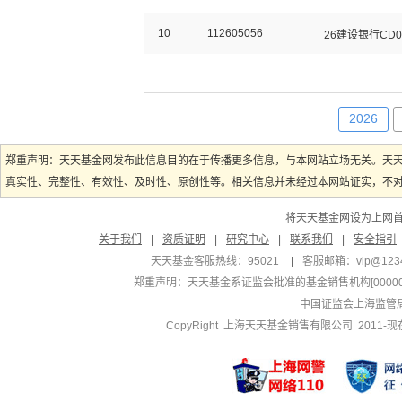
10
112605056
26建设银行CD0
2026
郑重声明：天天基金网发布此信息目的在于传播更多信息，与本网站立场无关。天
真实性、完整性、有效性、及时性、原创性等。相关信息并未经过本网站证实，不对您
将天天基金网设为上网
关于我们
|
资质证明
|
研究中心
|
联系我们
|
安全指引
天天基金客服热线：95021
|
客服邮箱：
vip@123
郑重声明：
天天基金系证监会批准的基金销售机构[000000
中国证监会上海监管
CopyRight 上海天天基金销售有限公司 2011-现在