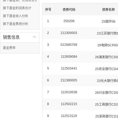
旗下基金资产负债表合计
旗下基金利润表合计
序号
债券代码
债券名称
旗下基金收入分析
1
250206
25国开06
旗下基金费用分析
2
212300003
23江苏银行债0
销售信息

3
012680769
26电网SCP00
基金费率
4
112609084
26浦发银行CD0
5
112503441
25农业银行CD4
6
212380005
23光大银行债0
7
112610038
26兴业银行CD0
8
112502215
25工商银行CD2
9
112513119
25浙商银行CD1