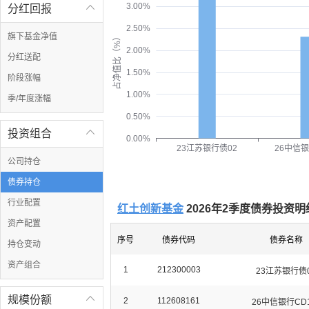
3.00%
分红回报

2.50%
旗下基金净值
占净值比（%）
2.00%
分红送配
1.50%
阶段涨幅
1.00%
季/年度涨幅
0.50%
投资组合

0.00%
26中信银
23江苏银行债02
公司持仓
债券持仓
行业配置
红土创新基金
2026年2季度债券投资明
资产配置
序号
债券代码
债券名称
持仓变动
资产组合
1
212300003
23江苏银行债
规模份额

2
112608161
26中信银行CD1