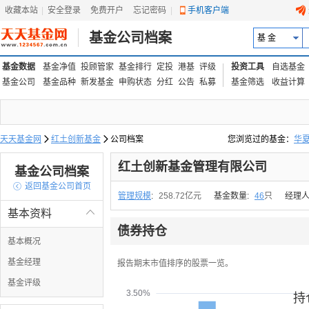
收藏本站
|
安全登录
|
免费开户
忘记密码
|
手机客户端
基金公司档案
基 金
基金数据
基金净值
投顾管家
基金排行
定投
港基
评级
投资工具
自选基金
基金公司
基金品种
新发基金
申购状态
分红
公告
私募
基金筛选
收益计算
天天基金网

红土创新基金

公司档案
您浏览过的基金：
华
易方达上证中盘ETF联接
红土创新基金管理有限公司
基金公司档案

返回基金公司首页
管理规模
:
258.72亿元
基金数量:
46
只
经理人
基本资料

债券持仓
基本概况
基金经理
报告期末市值排序的股票一览。
基金评级
3.50%
持