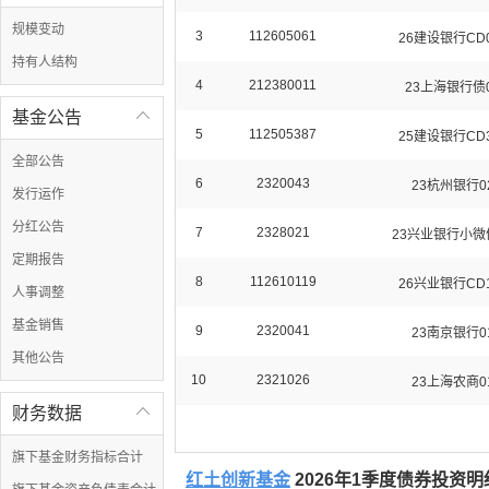
规模变动
3
112605061
26建设银行CD0
持有人结构
4
212380011
23上海银行债
基金公告

5
112505387
25建设银行CD3
全部公告
6
2320043
23杭州银行0
发行运作
分红公告
7
2328021
23兴业银行小微
定期报告
8
112610119
26兴业银行CD1
人事调整
基金销售
9
2320041
23南京银行0
其他公告
10
2321026
23上海农商0
财务数据

旗下基金财务指标合计
红土创新基金
2026年1季度债券投资明