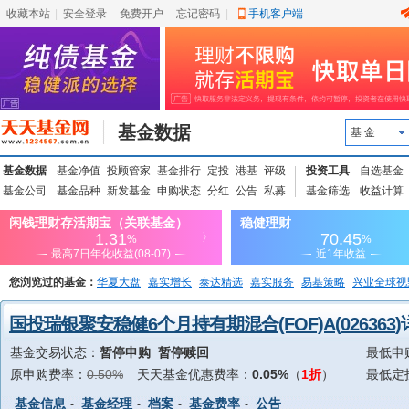
收藏本站
|
安全登录
|
免费开户
忘记密码
|
手机客户端
基金数据
基 金
基金数据
基金净值
投顾管家
基金排行
定投
港基
评级
投资工具
自选基金
基金公司
基金品种
新发基金
申购状态
分红
公告
私募
基金筛选
收益计算
您浏览过的基金：
华夏大盘
嘉实增长
泰达精选
嘉实服务
易基策略
兴业全球视
上投优势
信诚蓝筹
国投瑞银聚安稳健6个月持有期混合(FOF)A
(
026363
基金交易状态：
暂停申购 暂停赎回
最低申
原申购费率：
0.50%
天天基金优惠费率：
0.05%
（
1折
）
最低定
基金信息
基金经理
档案
基金费率
公告
-
-
-
-