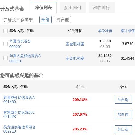
净值列表
多图同列
涨幅排行
开放式基金
全部
混合型
开放式基金类型
基金名称 | 代码
相关链接
单位净值
累计净值
华夏成长混合
1.3000
基金吧
档案
3.8730
000001
08-05
华夏大盘精选混合A
24.1480
基金吧
档案
31.4540
000011
08-06
您可能感兴趣的基金
基金名称 | 代码
近1年
操作
财通成长优选混合A
209.18%
加自选
001480
财通成长优选混合C
207.97%
加自选
021528
易方达供给改革混合
205.23%
加自选
002910