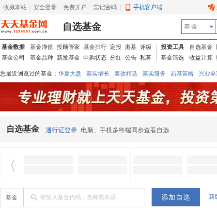
收藏本站
|
安全登录
|
免费开户
忘记密码
|
手机客户端
自选基金
基 金
基金数据
基金净值
投顾管家
基金排行
定投
港基
评级
投资工具
自选基金
基金公司
基金品种
新发基金
申购状态
分红
公告
私募
基金筛选
收益计算
您最近浏览过的基金：
华夏大盘
嘉实增长
泰达精选
嘉实服务
易基策略
兴业全
信诚蓝筹
华夏优势
汇丰龙腾
华夏红利
易基中小盘
银华优质
中银中国
广发
东吴动力
自选基金
通行证登录
电脑、手机多终端同步查看自选
新
请输入基金代码、名称或简拼
基金