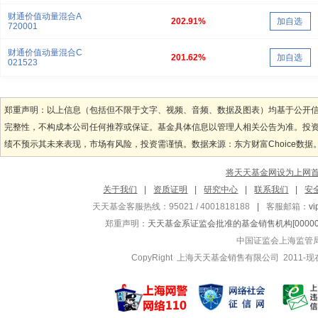
财通价值动量混合A
202.91%
加自选
720001
财通价值动量混合C
201.62%
加自选
021523
郑重声明：以上信息（包括但不限于文字、视频、音频、数据及图表）均基于公开
完整性，不构成本公司任何推荐或保证。基金具体信息以管理人相关公告为准。投
绩不预示其未来表现，市场有风险，投资需谨慎。数据来源：东方财富Choice数据
将天天基金网设为上网
关于我们
|
资质证明
|
研究中心
|
联系我们
|
安
天天基金客服热线：95021 / 4001818188
|
客服邮箱：
v
郑重声明：
天天基金系证监会批准的基金销售机构[000000
中国证监会上海监管
CopyRight 上海天天基金销售有限公司 2011-现在