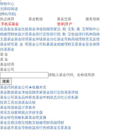
帮助中心
无障碍阅读
|
网站导航
|
热点推荐
基金数据
基金交易
服务指南
手机买基金
登录
|
开户
自选基金
基金比较
基金净值
投顾管家
活 期 宝
私 募 宝
帮助中心
稳健理财
收益计算
基金排行
定投排行
指 数 宝
收益排行
机构指南
主题基金
基金经理
基金评级
基金分红
基金导购
高端理财
意见反馈
基金研究
基 金 吧
基金公司
私募基金
稳健理财
五星基金
安全保障
自选基金
基 金
基 金
基金经理
基金公司
请输入基金代码、名称或简拼
搜索
基金代码
基金公司
★
收藏本页
基金数据
基金净值
投顾管家
基金排行
定投
港基
评级
基金公司
基金品种
新发基金
申购状态
分红
公告
私募
投资工具
自选基金
比较
基金筛选
收益计算
账本
资讯互动
要闻
观点
学校
专题
基金研究
策略
私募
基金吧
直播
基金交易
活期宝
指数宝
稳健理财
高端理财
基金超市
基金导购
收益排行
热销基金
五星基金