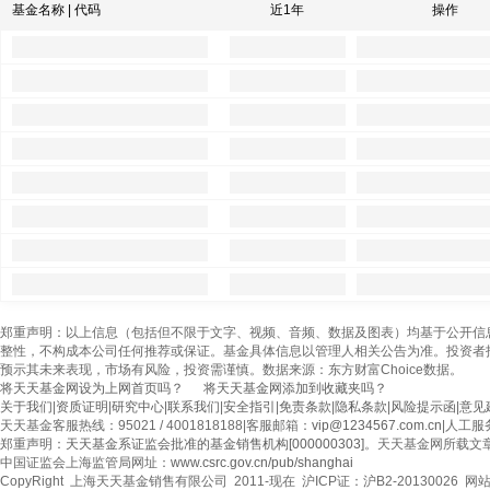
基金名称 | 代码
近1年
操作
郑重声明：以上信息（包括但不限于文字、视频、音频、数据及图表）均基于公开信
整性，不构成本公司任何推荐或保证。基金具体信息以管理人相关公告为准。投资者
预示其未来表现，市场有风险，投资需谨慎。数据来源：东方财富Choice数据。
将天天基金网设为上网首页吗？
将天天基金网添加到收藏夹吗？
关于我们
|
资质证明
|
研究中心
|
联系我们
|
安全指引
|
免责条款
|
隐私条款
|
风险提示函
|
意见
天天基金客服热线：95021 / 4001818188
|
客服邮箱：
vip@1234567.com.cn
|
人工服务时
郑重声明：
天天基金系证监会批准的基金销售机构[000000303]
。天天基金网所载文
中国证监会上海监管局网址：
www.csrc.gov.cn/pub/shanghai
CopyRight 上海天天基金销售有限公司 2011-现在 沪ICP证：沪B2-20130026 网站