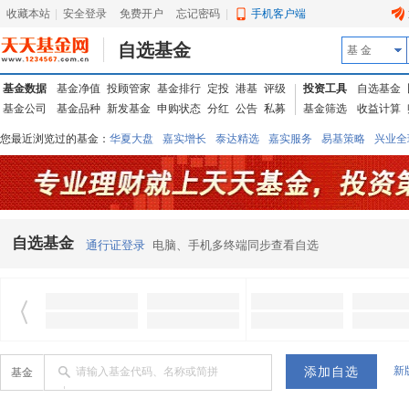
收藏本站
|
安全登录
|
免费开户
忘记密码
|
手机客户端
自选基金
基 金
基金数据
基金净值
投顾管家
基金排行
定投
港基
评级
投资工具
自选基金
基金公司
基金品种
新发基金
申购状态
分红
公告
私募
基金筛选
收益计算
您最近浏览过的基金：
华夏大盘
嘉实增长
泰达精选
嘉实服务
易基策略
兴业全
信诚蓝筹
华夏优势
汇丰龙腾
华夏红利
易基中小盘
银华优质
中银中国
广发
东吴动力
自选基金
通行证登录
电脑、手机多终端同步查看自选
新
请输入基金代码、名称或简拼
基金