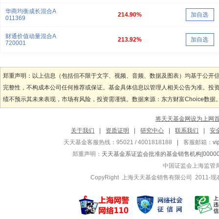
华商均衡成长混合A
214.90%
加自选
011369
财通价值动量混合A
213.92%
加自选
720001
郑重声明：以上信息（包括但不限于文字、视频、音频、数据及图表）均基于公开
完整性，不构成本公司任何推荐或保证。基金具体信息以管理人相关公告为准。投
绩不预示其未来表现，市场有风险，投资需谨慎。数据来源：东方财富Choice数据
将天天基金网设为上网
关于我们
|
资质证明
|
研究中心
|
联系我们
|
安
天天基金客服热线：95021 / 4001818188
|
客服邮箱：
v
郑重声明：
天天基金系证监会批准的基金销售机构[000000
中国证监会上海监管
CopyRight 上海天天基金销售有限公司 2011-现在