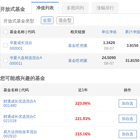
净值列表
多图同列
涨幅排行
开放式基金
全部
混合型
开放式基金类型
基金名称 | 代码
相关链接
单位净值
累计净值
华夏成长混合
1.3420
基金吧
档案
3.9150
000001
08-07
华夏大盘精选混合A
24.5090
基金吧
档案
31.8150
000011
08-07
您可能感兴趣的基金
基金名称 | 代码
近1年
操作
财通成长优选混合A
223.06%
加自选
001480
财通成长优选混合C
221.93%
加自选
021528
易方达供给改革混合
215.16%
加自选
002910