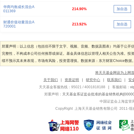
华商均衡成长混合A
214.90%
加自选
011369
财通价值动量混合A
213.92%
加自选
720001
郑重声明：以上信息（包括但不限于文字、视频、音频、数据及图表）均基于公开
完整性，不构成本公司任何推荐或保证。基金具体信息以管理人相关公告为准。投
绩不预示其未来表现，市场有风险，投资需谨慎。数据来源：东方财富Choice数据
将天天基金网设为上网
关于我们
|
资质证明
|
研究中心
|
联系我们
|
安
天天基金客服热线：95021 / 4001818188
|
客服邮箱：
v
郑重声明：
天天基金系证监会批准的基金销售机构[000000
中国证监会上海监管
CopyRight 上海天天基金销售有限公司 2011-现在