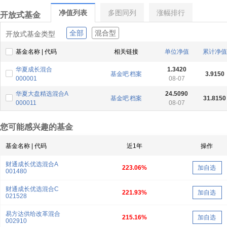
净值列表
多图同列
涨幅排行
开放式基金
全部
混合型
开放式基金类型
基金名称 | 代码
相关链接
单位净值
累计净值
华夏成长混合
1.3420
基金吧
档案
3.9150
000001
08-07
华夏大盘精选混合A
24.5090
基金吧
档案
31.8150
000011
08-07
您可能感兴趣的基金
基金名称 | 代码
近1年
操作
财通成长优选混合A
223.06%
加自选
001480
财通成长优选混合C
221.93%
加自选
021528
易方达供给改革混合
215.16%
加自选
002910