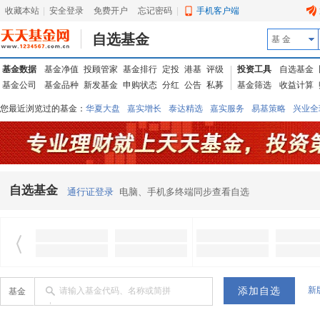
收藏本站
|
安全登录
|
免费开户
忘记密码
|
手机客户端
自选基金
基 金
基金数据
基金净值
投顾管家
基金排行
定投
港基
评级
投资工具
自选基金
基金公司
基金品种
新发基金
申购状态
分红
公告
私募
基金筛选
收益计算
您最近浏览过的基金：
华夏大盘
嘉实增长
泰达精选
嘉实服务
易基策略
兴业全
信诚蓝筹
华夏优势
汇丰龙腾
华夏红利
易基中小盘
银华优质
中银中国
广发
东吴动力
自选基金
通行证登录
电脑、手机多终端同步查看自选
新
请输入基金代码、名称或简拼
基金