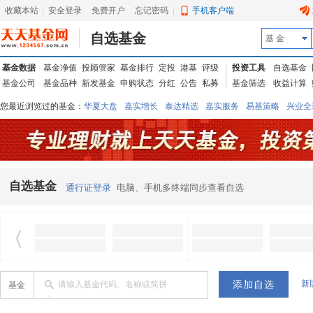
收藏本站
|
安全登录
|
免费开户
忘记密码
|
手机客户端
自选基金
基 金
基金数据
基金净值
投顾管家
基金排行
定投
港基
评级
投资工具
自选基金
基金公司
基金品种
新发基金
申购状态
分红
公告
私募
基金筛选
收益计算
您最近浏览过的基金：
华夏大盘
嘉实增长
泰达精选
嘉实服务
易基策略
兴业全
信诚蓝筹
华夏优势
汇丰龙腾
华夏红利
易基中小盘
银华优质
中银中国
广发
东吴动力
自选基金
通行证登录
电脑、手机多终端同步查看自选
新
请输入基金代码、名称或简拼
基金