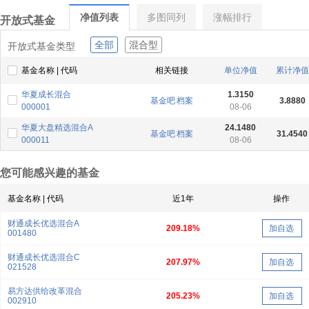
净值列表
多图同列
涨幅排行
开放式基金
全部
混合型
开放式基金类型
基金名称 | 代码
相关链接
单位净值
累计净值
华夏成长混合
1.3150
基金吧
档案
3.8880
000001
08-06
华夏大盘精选混合A
24.1480
基金吧
档案
31.4540
000011
08-06
您可能感兴趣的基金
基金名称 | 代码
近1年
操作
财通成长优选混合A
209.18%
加自选
001480
财通成长优选混合C
207.97%
加自选
021528
易方达供给改革混合
205.23%
加自选
002910