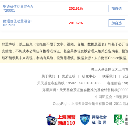
财通价值动量混合A
202.91%
加自选
720001
财通价值动量混合C
201.62%
加自选
021523
郑重声明：以上信息（包括但不限于文字、视频、音频、数据及图表）均基于公开
完整性，不构成本公司任何推荐或保证。基金具体信息以管理人相关公告为准。投
绩不预示其未来表现，市场有风险，投资需谨慎。数据来源：东方财富Choice数据
将天天基金网设为上网
关于我们
|
资质证明
|
研究中心
|
联系我们
|
安
天天基金客服热线：95021 / 4001818188
|
客服邮箱：
v
郑重声明：
天天基金系证监会批准的基金销售机构[000000
中国证监会上海监管
CopyRight 上海天天基金销售有限公司 2011-现在