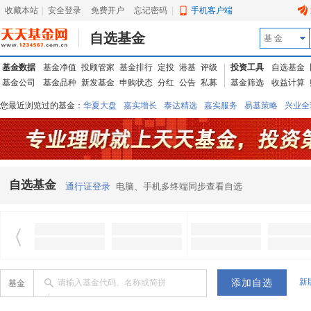
收藏本站
|
安全登录
|
免费开户
忘记密码
|
手机客户端
自选基金
基 金
基金数据
基金净值
投顾管家
基金排行
定投
港基
评级
投资工具
自选基金
基金公司
基金品种
新发基金
申购状态
分红
公告
私募
基金筛选
收益计算
您最近浏览过的基金：
华夏大盘
嘉实增长
泰达精选
嘉实服务
易基策略
兴业全
信诚蓝筹
华夏优势
汇丰龙腾
华夏红利
易基中小盘
银华优质
中银中国
广发
东吴动力
自选基金
通行证登录
电脑、手机多终端同步查看自选
新
请输入基金代码、名称或简拼
基金