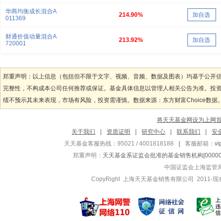
华商均衡成长混合A
214.90%
加自选
011369
财通价值动量混合A
213.92%
加自选
720001
郑重声明：以上信息（包括但不限于文字、视频、音频、数据及图表）均基于公开
完整性，不构成本公司任何推荐或保证。基金具体信息以管理人相关公告为准。投
绩不预示其未来表现，市场有风险，投资需谨慎。数据来源：东方财富Choice数据
将天天基金网设为上网
关于我们
|
资质证明
|
研究中心
|
联系我们
|
安
天天基金客服热线：95021 / 4001818188
|
客服邮箱：
v
郑重声明：
天天基金系证监会批准的基金销售机构[000000
中国证监会上海监管
CopyRight 上海天天基金销售有限公司 2011-现在