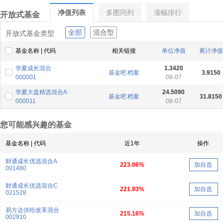
净值列表
多图同列
涨幅排行
开放式基金
全部
混合型
开放式基金类型
基金名称 | 代码
相关链接
单位净值
累计净值
华夏成长混合
1.3420
基金吧
档案
3.9150
000001
08-07
华夏大盘精选混合A
24.5090
基金吧
档案
31.8150
000011
08-07
您可能感兴趣的基金
基金名称 | 代码
近1年
操作
财通成长优选混合A
223.06%
加自选
001480
财通成长优选混合C
221.93%
加自选
021528
易方达供给改革混合
215.16%
加自选
002910