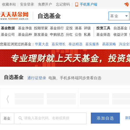
收藏本站
|
安全登录
|
免费开户
忘记密码
|
手机客户端
自选基金
基 金
基金数据
基金净值
投顾管家
基金排行
定投
港基
评级
投资工具
自选基金
基金公司
基金品种
新发基金
申购状态
分红
公告
私募
基金筛选
收益计算
您最近浏览过的基金：
华夏大盘
嘉实增长
泰达精选
嘉实服务
易基策略
兴业全
信诚蓝筹
华夏优势
汇丰龙腾
华夏红利
易基中小盘
银华优质
中银中国
广发
东吴动力
自选基金
通行证登录
电脑、手机多终端同步查看自选
新
请输入基金代码、名称或简拼
基金