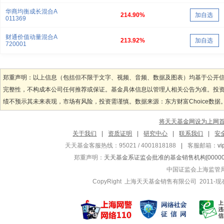
华商均衡成长混合A
214.90%
加自选
011369
财通价值动量混合A
213.92%
加自选
720001
郑重声明：以上信息（包括但不限于文字、视频、音频、数据及图表）均基于公开
完整性，不构成本公司任何推荐或保证。基金具体信息以管理人相关公告为准。投
绩不预示其未来表现，市场有风险，投资需谨慎。数据来源：东方财富Choice数据
将天天基金网设为上网
关于我们
|
资质证明
|
研究中心
|
联系我们
|
安
天天基金客服热线：95021 / 4001818188
|
客服邮箱：
v
郑重声明：
天天基金系证监会批准的基金销售机构[000000
中国证监会上海监管
CopyRight 上海天天基金销售有限公司 2011-现在