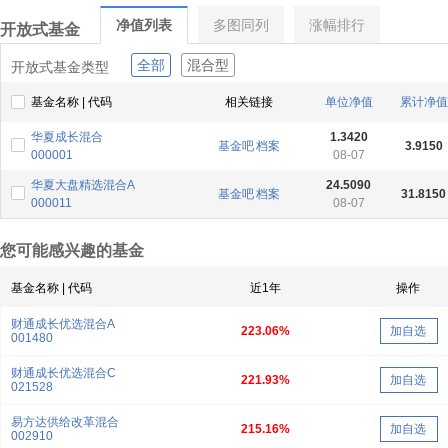
净值列表
多图同列
涨幅排行
开放式基金
全部
混合型
开放式基金类型
基金名称 | 代码
相关链接
单位净值
累计净值
华夏成长混合
1.3420
基金吧
档案
3.9150
000001
08-07
华夏大盘精选混合A
24.5090
基金吧
档案
31.8150
000011
08-07
您可能感兴趣的基金
基金名称 | 代码
近1年
操作
财通成长优选混合A
223.06%
加自选
001480
财通成长优选混合C
221.93%
加自选
021528
易方达供给改革混合
215.16%
加自选
002910