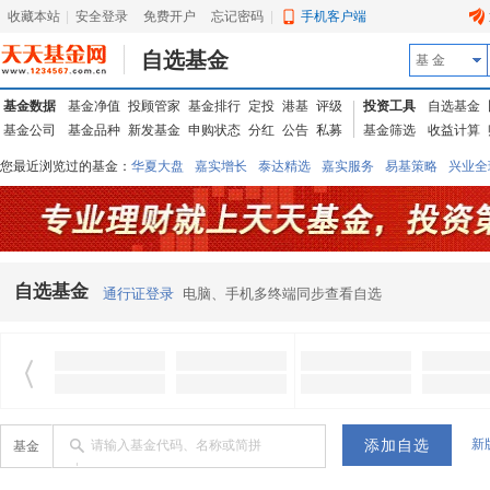
收藏本站
|
安全登录
|
免费开户
忘记密码
|
手机客户端
自选基金
基 金
基金数据
基金净值
投顾管家
基金排行
定投
港基
评级
投资工具
自选基金
基金公司
基金品种
新发基金
申购状态
分红
公告
私募
基金筛选
收益计算
您最近浏览过的基金：
华夏大盘
嘉实增长
泰达精选
嘉实服务
易基策略
兴业全
信诚蓝筹
华夏优势
汇丰龙腾
华夏红利
易基中小盘
银华优质
中银中国
广发
东吴动力
自选基金
通行证登录
电脑、手机多终端同步查看自选
新
请输入基金代码、名称或简拼
基金