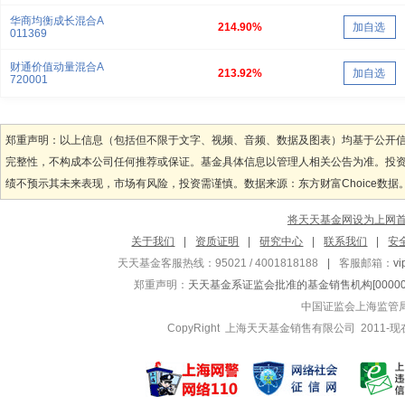
华商均衡成长混合A
214.90%
加自选
011369
财通价值动量混合A
213.92%
加自选
720001
郑重声明：以上信息（包括但不限于文字、视频、音频、数据及图表）均基于公开
完整性，不构成本公司任何推荐或保证。基金具体信息以管理人相关公告为准。投
绩不预示其未来表现，市场有风险，投资需谨慎。数据来源：东方财富Choice数据
将天天基金网设为上网
关于我们
|
资质证明
|
研究中心
|
联系我们
|
安
天天基金客服热线：95021 / 4001818188
|
客服邮箱：
v
郑重声明：
天天基金系证监会批准的基金销售机构[000000
中国证监会上海监管
CopyRight 上海天天基金销售有限公司 2011-现在