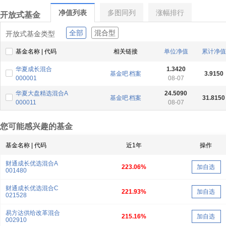
净值列表
多图同列
涨幅排行
开放式基金
全部
混合型
开放式基金类型
基金名称 | 代码
相关链接
单位净值
累计净值
华夏成长混合
1.3420
基金吧
档案
3.9150
000001
08-07
华夏大盘精选混合A
24.5090
基金吧
档案
31.8150
000011
08-07
您可能感兴趣的基金
基金名称 | 代码
近1年
操作
财通成长优选混合A
223.06%
加自选
001480
财通成长优选混合C
221.93%
加自选
021528
易方达供给改革混合
215.16%
加自选
002910