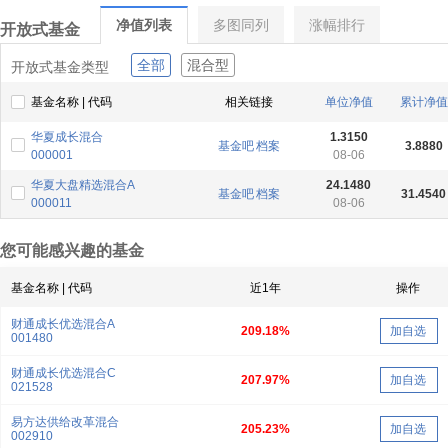
净值列表
多图同列
涨幅排行
开放式基金
全部
混合型
开放式基金类型
基金名称 | 代码
相关链接
单位净值
累计净值
华夏成长混合
1.3150
基金吧
档案
3.8880
000001
08-06
华夏大盘精选混合A
24.1480
基金吧
档案
31.4540
000011
08-06
您可能感兴趣的基金
基金名称 | 代码
近1年
操作
财通成长优选混合A
209.18%
加自选
001480
财通成长优选混合C
207.97%
加自选
021528
易方达供给改革混合
205.23%
加自选
002910