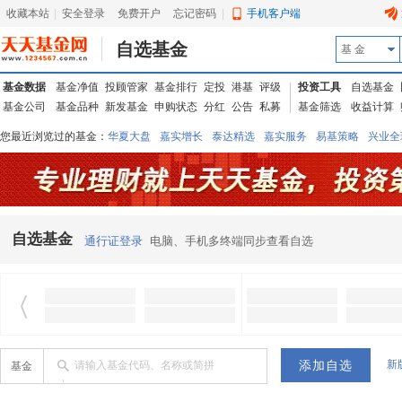
收藏本站
|
安全登录
|
免费开户
忘记密码
|
手机客户端
自选基金
基 金
基金数据
基金净值
投顾管家
基金排行
定投
港基
评级
投资工具
自选基金
基金公司
基金品种
新发基金
申购状态
分红
公告
私募
基金筛选
收益计算
您最近浏览过的基金：
华夏大盘
嘉实增长
泰达精选
嘉实服务
易基策略
兴业全
信诚蓝筹
华夏优势
汇丰龙腾
华夏红利
易基中小盘
银华优质
中银中国
广发
东吴动力
自选基金
通行证登录
电脑、手机多终端同步查看自选
新
请输入基金代码、名称或简拼
基金