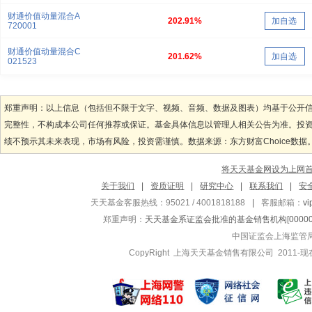
财通价值动量混合A
202.91%
加自选
720001
财通价值动量混合C
201.62%
加自选
021523
郑重声明：以上信息（包括但不限于文字、视频、音频、数据及图表）均基于公开
完整性，不构成本公司任何推荐或保证。基金具体信息以管理人相关公告为准。投
绩不预示其未来表现，市场有风险，投资需谨慎。数据来源：东方财富Choice数据
将天天基金网设为上网
关于我们
|
资质证明
|
研究中心
|
联系我们
|
安
天天基金客服热线：95021 / 4001818188
|
客服邮箱：
v
郑重声明：
天天基金系证监会批准的基金销售机构[000000
中国证监会上海监管
CopyRight 上海天天基金销售有限公司 2011-现在