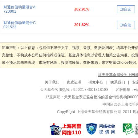
财通价值动量混合A
202.91%
加自选
720001
财通价值动量混合C
201.62%
加自选
021523
郑重声明：以上信息（包括但不限于文字、视频、音频、数据及图表）均基于公开
完整性，不构成本公司任何推荐或保证。基金具体信息以管理人相关公告为准。投
绩不预示其未来表现，市场有风险，投资需谨慎。数据来源：东方财富Choice数据
将天天基金网设为上网
关于我们
|
资质证明
|
研究中心
|
联系我们
|
安
天天基金客服热线：95021 / 4001818188
|
客服邮箱：
v
郑重声明：
天天基金系证监会批准的基金销售机构[000000
中国证监会上海监管
CopyRight 上海天天基金销售有限公司 2011-现在