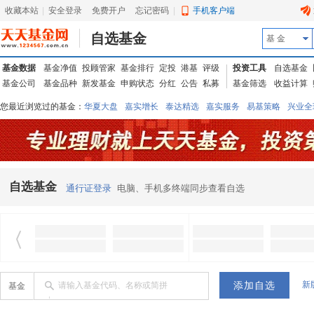
收藏本站
|
安全登录
|
免费开户
忘记密码
|
手机客户端
自选基金
基 金
基金数据
基金净值
投顾管家
基金排行
定投
港基
评级
投资工具
自选基金
基金公司
基金品种
新发基金
申购状态
分红
公告
私募
基金筛选
收益计算
您最近浏览过的基金：
华夏大盘
嘉实增长
泰达精选
嘉实服务
易基策略
兴业全
信诚蓝筹
华夏优势
汇丰龙腾
华夏红利
易基中小盘
银华优质
中银中国
广发
东吴动力
自选基金
通行证登录
电脑、手机多终端同步查看自选
新
请输入基金代码、名称或简拼
基金