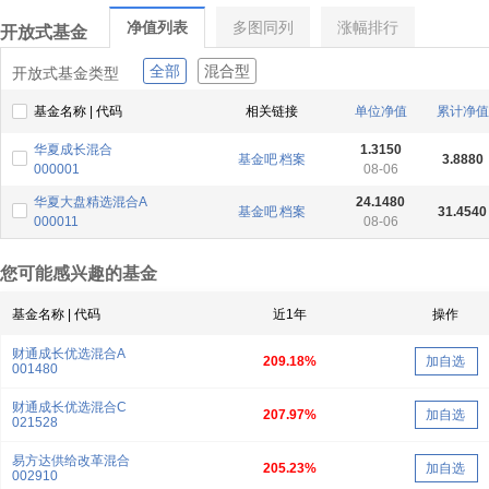
净值列表
多图同列
涨幅排行
开放式基金
全部
混合型
开放式基金类型
基金名称 | 代码
相关链接
单位净值
累计净值
华夏成长混合
1.3150
基金吧
档案
3.8880
000001
08-06
华夏大盘精选混合A
24.1480
基金吧
档案
31.4540
000011
08-06
您可能感兴趣的基金
基金名称 | 代码
近1年
操作
财通成长优选混合A
209.18%
加自选
001480
财通成长优选混合C
207.97%
加自选
021528
易方达供给改革混合
205.23%
加自选
002910