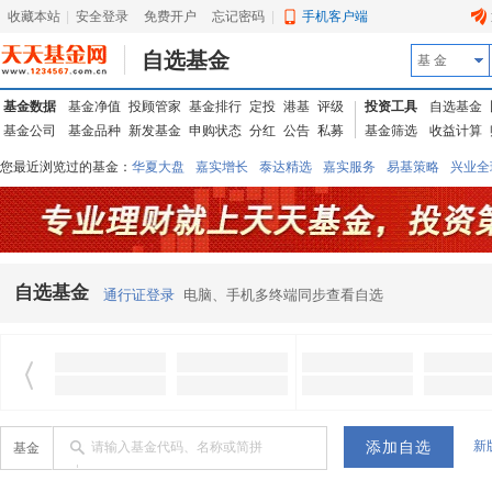
收藏本站
|
安全登录
|
免费开户
忘记密码
|
手机客户端
自选基金
基 金
基金数据
基金净值
投顾管家
基金排行
定投
港基
评级
投资工具
自选基金
基金公司
基金品种
新发基金
申购状态
分红
公告
私募
基金筛选
收益计算
您最近浏览过的基金：
华夏大盘
嘉实增长
泰达精选
嘉实服务
易基策略
兴业全
信诚蓝筹
华夏优势
汇丰龙腾
华夏红利
易基中小盘
银华优质
中银中国
广发
东吴动力
自选基金
通行证登录
电脑、手机多终端同步查看自选
新
请输入基金代码、名称或简拼
基金