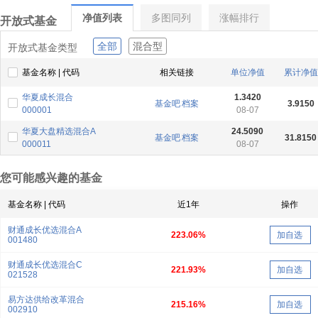
净值列表
多图同列
涨幅排行
开放式基金
全部
混合型
开放式基金类型
基金名称 | 代码
相关链接
单位净值
累计净值
华夏成长混合
1.3420
基金吧
档案
3.9150
000001
08-07
华夏大盘精选混合A
24.5090
基金吧
档案
31.8150
000011
08-07
您可能感兴趣的基金
基金名称 | 代码
近1年
操作
财通成长优选混合A
223.06%
加自选
001480
财通成长优选混合C
221.93%
加自选
021528
易方达供给改革混合
215.16%
加自选
002910