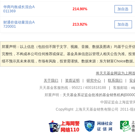
华商均衡成长混合A
214.90%
加自选
011369
财通价值动量混合A
213.92%
加自选
720001
郑重声明：以上信息（包括但不限于文字、视频、音频、数据及图表）均基于公开
完整性，不构成本公司任何推荐或保证。基金具体信息以管理人相关公告为准。投
绩不预示其未来表现，市场有风险，投资需谨慎。数据来源：东方财富Choice数据
将天天基金网设为上网
关于我们
|
资质证明
|
研究中心
|
联系我们
|
安
天天基金客服热线：95021 / 4001818188
|
客服邮箱：
v
郑重声明：
天天基金系证监会批准的基金销售机构[000000
中国证监会上海监管
CopyRight 上海天天基金销售有限公司 2011-现在