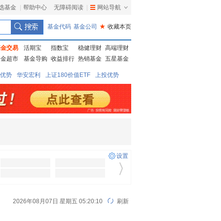
选基金
|
帮助中心
无障碍阅读
|
网站导航
|
基金代码
基金公司
★
收藏本页
基金交易
活期宝
指数宝
稳健理财
高端理财
基金超市
基金导购
收益排行
热销基金
五星基金
优势
华安宏利
上证180价值ETF
上投优势
万竞争优势
招商蓝筹
易基策略贰
工银成长
设置
2026年08月07日 星期五 05:20:10
刷新