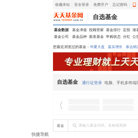
收藏本站
|
安全登录
|
免费开户
忘记密码
|
自选基金
基金数据
基金净值
投顾管家
基金排行
定投
港
基金公司
基金品种
新发基金
申购状态
分红
公
您最近浏览过的基金：
华夏大盘
嘉实增长
泰达精
信诚蓝筹
华夏优势
汇丰龙腾
华夏红利
易基中
东吴动力
自选基金
通行证登录
电脑、手机多终端
请输入基金代码、名称或简拼
基金
快捷导航