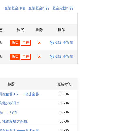
全部基金净值
全部基金排行
基金定投排行
态
购买
删除
操作
购
购买
定投
提醒
置顶
购
购买
定投
提醒
置顶
标题
更新时间
盘估算8.6——晓珠宝养...
08-06
高能分拆吗？
08-06
不是一日行情
08-06
，涨输板块太差劲。
08-06
盘估算8.5——晓珠宝养...
08-05