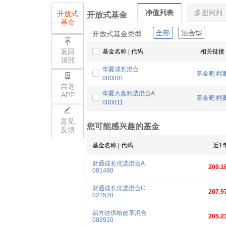
净值列表
多图同列
开放式
开放式基金
基金
全部
混合型
开放式基金类型
返回
基金名称 | 代码
相关链接
顶部
华夏成长混合
基金吧
档
000001
自选
华夏大盘精选混合A
APP
基金吧
档
000011
意见
您可能感兴趣的基金
反馈
基金名称 | 代码
近1
财通成长优选混合A
209.1
001480
财通成长优选混合C
207.9
021528
易方达供给改革混合
205.2
002910