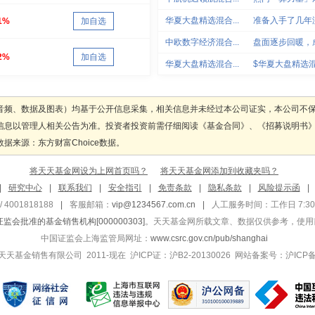
华夏大盘精选混合...
准备入手了几年
1%
加自选
中欧数字经济混合...
盘面逐步回暖，
2%
加自选
华夏大盘精选混合...
$华夏大盘精选混
音频、数据及图表）均基于公开信息采集，相关信息并未经过本公司证实，本公司不
信息以管理人相关公告为准。投资者投资前需仔细阅读《基金合同》、《招募说明书
来源：东方财富Choice数据。
将天天基金网设为上网首页吗？
将天天基金网添加到收藏夹吗？
|
研究中心
|
联系我们
|
安全指引
|
免责条款
|
隐私条款
|
风险提示函
|
4001818188
|
客服邮箱：
vip@1234567.com.cn
|
人工服务时间：工作日 7:30-21
监会批准的基金销售机构[000000303]
。天天基金网所载文章、数据仅供参考，使用
中国证监会上海监管局网址：
www.csrc.gov.cn/pub/shanghai
上海天天基金销售有限公司 2011-现在 沪ICP证：沪B2-20130026 网站备案号：沪ICP备1