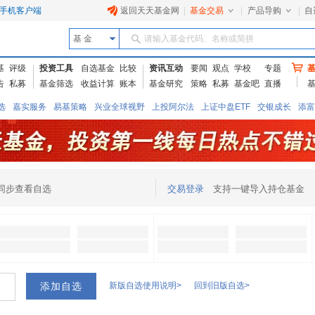
手机客户端
返回天天基金网
|
基金交易
|
产品导购
|
自
基 金
请输入基金代码、名称或简拼
基
评级
投资工具
自选基金
比较
资讯互动
要闻
观点
学校
专题
告
私募
基金筛选
收益计算
账本
基金研究
策略
私募
基金吧
直播
选
嘉实服务
易基策略
兴业全球视野
上投阿尔法
上证中盘ETF
交银成长
添富
小盘
银华优质
中银中国
广发精选
博时主题
南方高增
新华成长
添富价值
申
同步查看自选
交易登录
支持一键导入持仓基金
新版自选使用说明>
回到旧版自选>