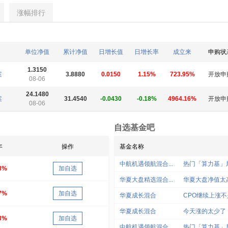
涨幅排行
单位净值
累计净值
日增长值
日增长率
成立来
申购状
1.3150
案
3.8880
0.0150
1.15%
723.95%
开放申
08-06
24.1480
案
31.4540
-0.0430
-0.18%
4964.16%
开放申
08-06
自选基金吧
年
操作
基金名称
中航机遇领航混合...
热门「算力基」尾
8%
加自选
华夏大盘精选混合...
华夏大盘净值太
7%
加自选
华夏成长混合
CPO继续上涨
华夏成长混合
今天涨的太少了
3%
加自选
中航机遇领航混合...
热门「算力基」尾