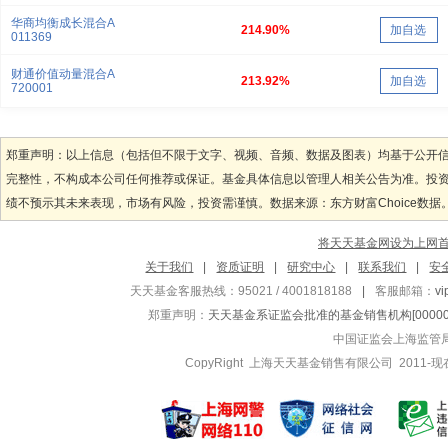
华商均衡成长混合A
214.90%
加自选
011369
财通价值动量混合A
213.92%
加自选
720001
郑重声明：以上信息（包括但不限于文字、视频、音频、数据及图表）均基于公开
完整性，不构成本公司任何推荐或保证。基金具体信息以管理人相关公告为准。投
绩不预示其未来表现，市场有风险，投资需谨慎。数据来源：东方财富Choice数据
将天天基金网设为上网
关于我们
|
资质证明
|
研究中心
|
联系我们
|
安
天天基金客服热线：95021 / 4001818188
|
客服邮箱：
v
郑重声明：
天天基金系证监会批准的基金销售机构[000000
中国证监会上海监管
CopyRight 上海天天基金销售有限公司 2011-现在