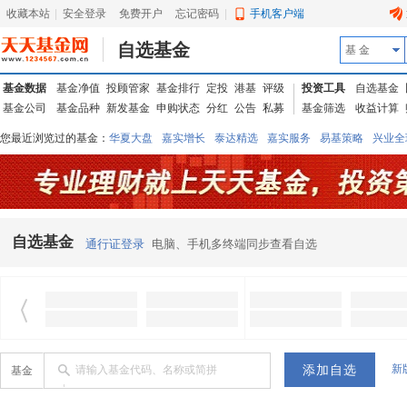
收藏本站
|
安全登录
|
免费开户
忘记密码
|
手机客户端
自选基金
基 金
基金数据
基金净值
投顾管家
基金排行
定投
港基
评级
投资工具
自选基金
基金公司
基金品种
新发基金
申购状态
分红
公告
私募
基金筛选
收益计算
您最近浏览过的基金：
华夏大盘
嘉实增长
泰达精选
嘉实服务
易基策略
兴业全
信诚蓝筹
华夏优势
汇丰龙腾
华夏红利
易基中小盘
银华优质
中银中国
广发
东吴动力
自选基金
通行证登录
电脑、手机多终端同步查看自选
新
请输入基金代码、名称或简拼
基金