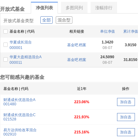
净值列表
多图同列
涨幅排行
开放式基金
全部
混合型
开放式基金类型
基金名称 | 代码
相关链接
单位净值
累计净值
华夏成长混合
1.3420
基金吧
档案
3.9150
000001
08-07
华夏大盘精选混合A
24.5090
基金吧
档案
31.8150
000011
08-07
您可能感兴趣的基金
基金名称 | 代码
近1年
操作
财通成长优选混合A
223.06%
加自选
001480
财通成长优选混合C
221.93%
加自选
021528
易方达供给改革混合
215.16%
加自选
002910