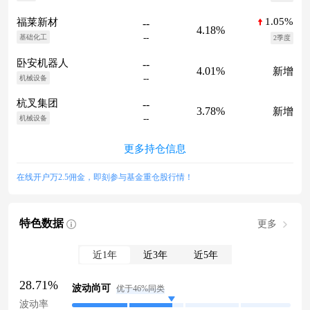
1.05%
福莱新材
--
4.18%
--
基础化工
2季度
卧安机器人
--
4.01%
新增
--
机械设备
杭叉集团
--
3.78%
新增
--
机械设备
更多持仓信息
在线开户万2.5佣金，即刻参与基金重仓股行情！
特色数据
更多
近1年
近3年
近5年
28.71%
波动尚可
优于46%同类
波动率