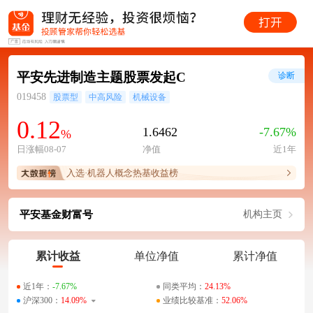
平安先进制造主题股票发起C
诊断
019458
股票型
中高风险
机械设备
0.12
1.6462
-7.67%
%
日涨幅08-07
净值
近1年
入选·机器人概念热基收益榜
平安基金财富号
机构主页
累计收益
单位净值
累计净值
近1年：
-7.67%
同类平均：
24.13%
沪深300：
14.09%
业绩比较基准：
52.06%