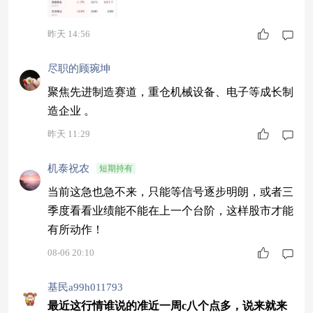
股历次调整后 如何布局反弹行情？#
昨天 14:56
尽职的顾琬坤
聚焦先进制造赛道，重仓机械设备、电子等成长制
造企业 。
昨天 11:29
机泰祝农
短期持有
当前这急也急不来，只能等信号逐步明朗，或者三
季度看看业绩能不能在上一个台阶，这样股市才能
有所动作！
08-06 20:10
基民a99h011793
最近这行情谁说的准近一周c八个点多，说来就来