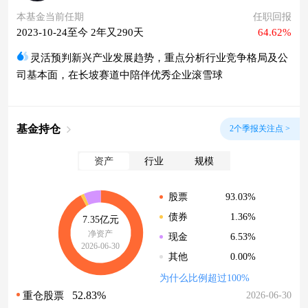
本基金当前任期
任职回报
2023-10-24至今 2年又290天
64.62%
灵活预判新兴产业发展趋势，重点分析行业竞争格局及公
司基本面，在长坡赛道中陪伴优秀企业滚雪球
基金持仓
2个季报关注点 >
资产
行业
规模
93.03%
股票
1.36%
债券
7.35亿元
净资产
6.53%
现金
2026-06-30
0.00%
其他
为什么比例超过100%
52.83%
2026-06-30
重仓股票