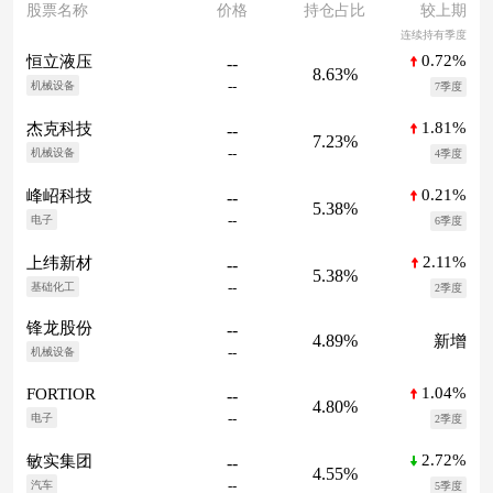
股票名称
价格
持仓占比
较上期
连续持有季度
0.72%
恒立液压
--
8.63%
--
机械设备
7季度
1.81%
杰克科技
--
7.23%
--
机械设备
4季度
0.21%
峰岹科技
--
5.38%
--
电子
6季度
2.11%
上纬新材
--
5.38%
--
基础化工
2季度
锋龙股份
--
4.89%
新增
--
机械设备
1.04%
FORTIOR
--
4.80%
--
电子
2季度
2.72%
敏实集团
--
4.55%
--
汽车
5季度