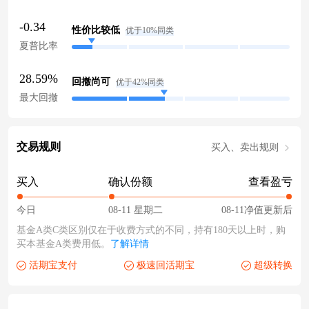
-0.34
性价比较低
优于10%同类
夏普比率
28.59%
回撤尚可
优于42%同类
最大回撤
交易规则
买入、卖出规则
买入
确认份额
查看盈亏
今日
08-11 星期二
08-11净值更新后
基金A类C类区别仅在于收费方式的不同，持有180天以上时，购
买本基金A类费用低。
了解详情
活期宝支付
极速回活期宝
超级转换