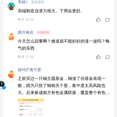
帝林5
历史持有
高端制造业潜力很大。下周会更好。
昨天 19:56
腊月梅花
长期持有
今天怎么回事啊？难道就不能好好的涨一波吗？晦
气的东西
昨天 15:16
德玛芒着可爱
之前买过一只铜主题基金，铜涨了但基金表现一
般，因为只投了铜相关个股，集中度太高风险也
大。后来换成南方有色金属联接，覆盖整个有色板
块，铜涨的时候铜股涨，铝涨的时候铝股涨，板块
轮动也能跟上。宽基有色比单一品种更适合大多数
人，容错率更高。 $南方有色金属ETF联接C$ #A