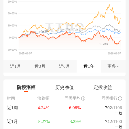
17.24%
-16.28%
近1月
近3月
近6月
近1年
更多
阶段涨幅
历史净值
定投收益
时间
涨跌幅
同类平均
同类排行
近1周
4.24%
6.08%
702
/1106
一般
近1月
-8.27%
-3.29%
742
/1100
一般