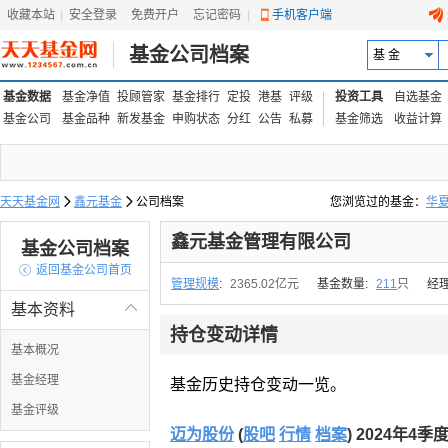
收藏本站
|
安全登录
|
免费开户
忘记密码
|
手机客户端
基金公司档案
基 金
基金数据
基金净值
投顾管家
基金排行
定投
港基
评级
投资工具
自选基金
基金公司
基金品种
新发基金
申购状态
分红
公告
私募
基金筛选
收益计算
天天基金网

鑫元基金

公司档案
您浏览过的基金：
华
易方达上证中盘ETF联接
鑫元基金管理有限公司
基金公司档案

返回基金公司首页
管理规模
:
2365.02亿元
基金数量:
211
只
经
基本资料

持仓变动详情
基本概况
基金经理
基金历史持仓变动一览。
基金评级
迈为股份
(
股吧
行情
档案
) 2024年4季