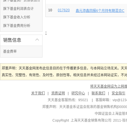
旗下基金资产负债表合计
旗下基金利润表合计
10
017620
鑫元添鑫回报6个月持有期混合C
旗下基金收入分析
旗下基金费用分析
;
销售信息

基金费率
郑重声明：天天基金网发布此信息目的在于传播更多信息，与本网站立场无关。天
真实性、完整性、有效性、及时性、原创性等。相关信息并未经过本网站证实，不对您
将天天基金网设为上网
关于我们
|
资质证明
|
研究中心
|
联系我们
|
安全指引
天天基金客服热线：95021
|
客服邮箱：
vip@123
郑重声明：
天天基金系证监会批准的基金销售机构[000000
中国证监会上海监管
CopyRight 上海天天基金销售有限公司 2011-现在