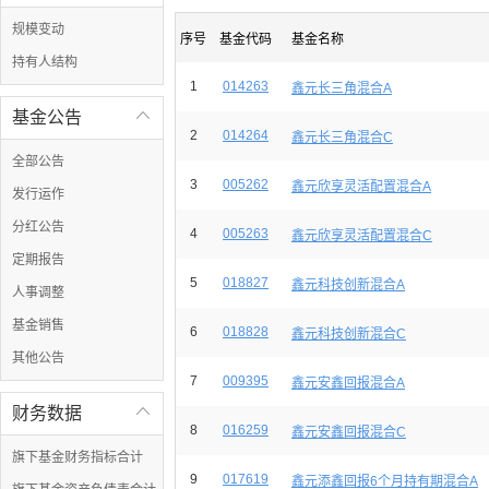
规模变动
序号
基金代码
基金名称
持有人结构
1
014263
鑫元长三角混合A
基金公告

2
014264
鑫元长三角混合C
全部公告
3
005262
鑫元欣享灵活配置混合A
发行运作
分红公告
4
005263
鑫元欣享灵活配置混合C
定期报告
5
018827
鑫元科技创新混合A
人事调整
基金销售
6
018828
鑫元科技创新混合C
其他公告
7
009395
鑫元安鑫回报混合A
财务数据

8
016259
鑫元安鑫回报混合C
旗下基金财务指标合计
9
017619
鑫元添鑫回报6个月持有期混合A