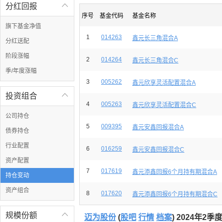
分红回报

序号
基金代码
基金名称
旗下基金净值
1
014263
鑫元长三角混合A
分红送配
阶段涨幅
2
014264
鑫元长三角混合C
季/年度涨幅
3
005262
鑫元欣享灵活配置混合A
投资组合

4
005263
鑫元欣享灵活配置混合C
公司持仓
5
009395
鑫元安鑫回报混合A
债券持仓
行业配置
6
016259
鑫元安鑫回报混合C
资产配置
7
017619
鑫元添鑫回报6个月持有期混合A
持仓变动
资产组合
8
017620
鑫元添鑫回报6个月持有期混合C
规模份额

迈为股份
(
股吧
行情
档案
) 2024年2季