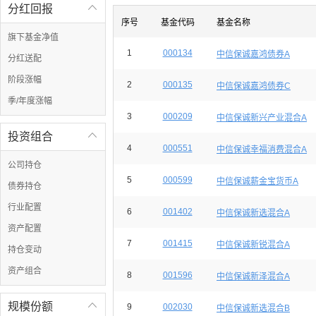
分红回报

序号
基金代码
基金名称
旗下基金净值
1
000134
中信保诚嘉鸿债券A
分红送配
阶段涨幅
2
000135
中信保诚嘉鸿债券C
季/年度涨幅
3
000209
中信保诚新兴产业混合A
投资组合

4
000551
中信保诚幸福消费混合A
公司持仓
5
000599
中信保诚薪金宝货币A
债券持仓
行业配置
6
001402
中信保诚新选混合A
资产配置
7
001415
中信保诚新锐混合A
持仓变动
资产组合
8
001596
中信保诚新泽混合A
规模份额

9
002030
中信保诚新选混合B