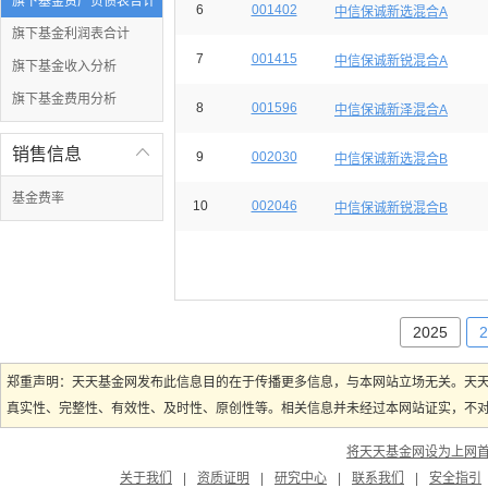
旗下基金资产负债表合计
6
001402
中信保诚新选混合A
旗下基金利润表合计
7
001415
中信保诚新锐混合A
旗下基金收入分析
旗下基金费用分析
8
001596
中信保诚新泽混合A
销售信息

9
002030
中信保诚新选混合B
基金费率
10
002046
中信保诚新锐混合B
2025
2
郑重声明：天天基金网发布此信息目的在于传播更多信息，与本网站立场无关。天
真实性、完整性、有效性、及时性、原创性等。相关信息并未经过本网站证实，不对您
将天天基金网设为上网
关于我们
|
资质证明
|
研究中心
|
联系我们
|
安全指引