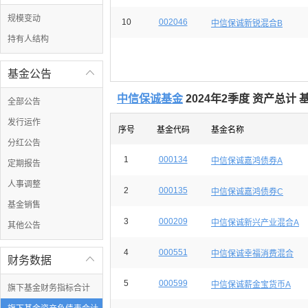
规模变动
10
002046
中信保诚新锐混合B
持有人结构
基金公告

中信保诚基金
2024年2季度 资产总计
全部公告
发行运作
序号
基金代码
基金名称
分红公告
1
000134
中信保诚嘉鸿债券A
定期报告
人事调整
2
000135
中信保诚嘉鸿债券C
基金销售
3
000209
中信保诚新兴产业混合A
其他公告
4
000551
中信保诚幸福消费混合
财务数据

5
000599
中信保诚薪金宝货币A
旗下基金财务指标合计