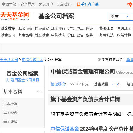
收藏本站
|
安全登录
|
免费开户
忘记密码
|
手机客户端
基金公司档案
基 金
基金数据
基金净值
投顾管家
基金排行
定投
港基
评级
投资工具
自选基金
基金公司
基金品种
新发基金
申购状态
分红
公告
私募
基金筛选
收益计算
天天基金网

中信保诚基金

公司档案
您浏览过的基金：
华
易方达上证中盘ETF联接
中信保诚基金管理有限公司
Citic-pr
基金公司档案

返回基金公司首页
管理规模
:
1990.04亿元
基金数量:
216
只
经
基本资料

旗下基金资产负债表合计详情
基本概况
基金经理
旗下基金资产负债表合计基金明细一览
基金评级
中信保诚基金
2024年4季度 资产总计