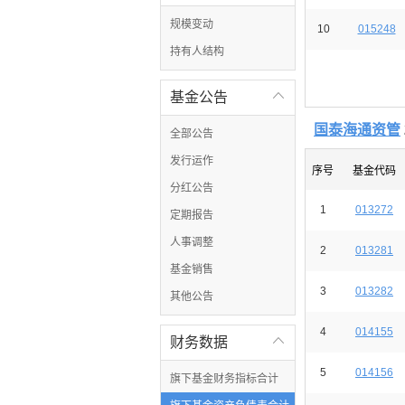
规模变动
10
015248
持有人结构
基金公告

国泰海通资管
全部公告
发行运作
序号
基金代码
分红公告
1
013272
定期报告
人事调整
2
013281
基金销售
3
013282
其他公告
4
014155
财务数据

5
014156
旗下基金财务指标合计