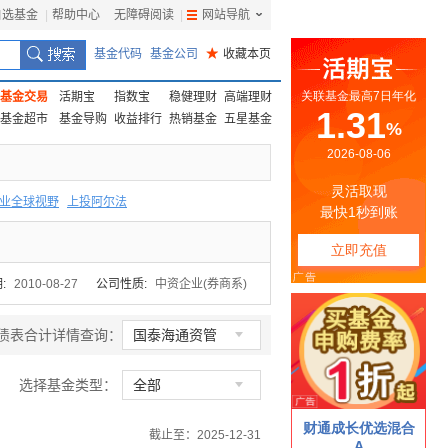
自选基金
|
帮助中心
无障碍阅读
|
网站导航
|
基金代码
基金公司
★
收藏本页
基金交易
活期宝
指数宝
稳健理财
高端理财
基金超市
基金导购
收益排行
热销基金
五星基金
业全球视野
上投阿尔法
F
上投优势
信诚蓝筹
:
2010-08-27
公司性质:
中资企业(券商系)

债表合计详情查询：
国泰海通资管

选择基金类型：
全部
截止至：2025-12-31