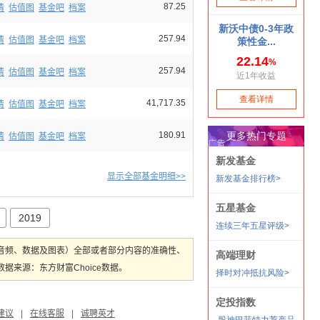
87.25
情
估值图
基金吧
档案
257.94
情
估值图
基金吧
档案
257.94
情
估值图
基金吧
档案
41,717.35
情
估值图
基金吧
档案
180.91
情
估值图
基金吧
档案
显示全部基金明细>>
2019
音频、数据及图表）全部或者部分内容的准确性、
来源：东方财富Choice数据。
建议
|
在线客服
|
诚聘英才