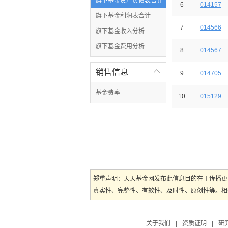
旗下基金资产负债表合计
6
014157
旗下基金利润表合计
7
014566
旗下基金收入分析
旗下基金费用分析
8
014567
销售信息

9
014705
基金费率
10
015129
郑重声明：天天基金网发布此信息目的在于传播更
真实性、完整性、有效性、及时性、原创性等。相
关于我们
|
资质证明
|
研