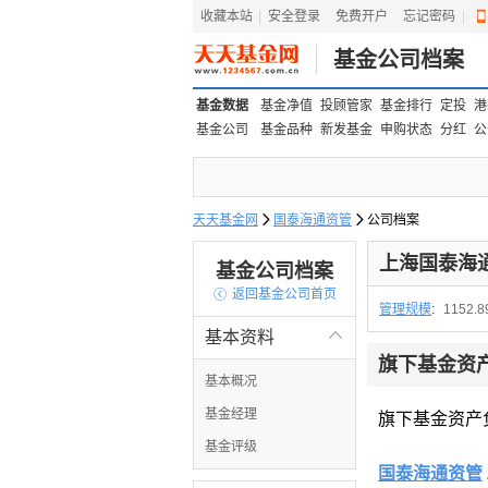
收藏本站
|
安全登录
|
免费开户
忘记密码
|
基金公司档案
基金数据
基金净值
投顾管家
基金排行
定投
港
基金公司
基金品种
新发基金
申购状态
分红
公
天天基金网

国泰海通资管

公司档案
上海国泰海
基金公司档案

返回基金公司首页
管理规模
:
1152.
基本资料

旗下基金资
基本概况
基金经理
旗下基金资产
基金评级
国泰海通资管