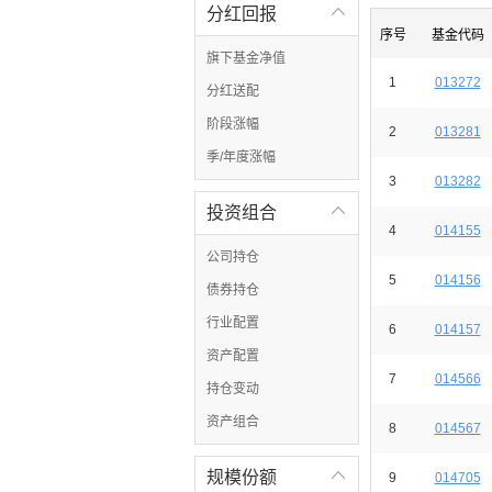
分红回报

序号
基金代码
旗下基金净值
1
013272
分红送配
阶段涨幅
2
013281
季/年度涨幅
3
013282
投资组合

4
014155
公司持仓
5
014156
债券持仓
行业配置
6
014157
资产配置
7
014566
持仓变动
资产组合
8
014567
规模份额

9
014705