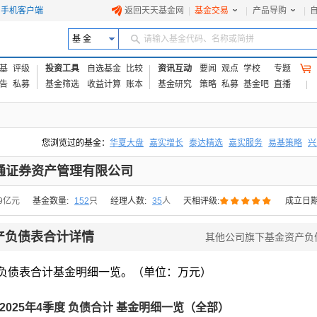
手机客户端
返回天天基金网
|
基金交易
|
产品导购
|
基 金
请输入基金代码、名称或简拼
基
评级
投资工具
自选基金
比较
资讯互动
要闻
观点
学校
专题
告
私募
基金筛选
收益计算
账本
基金研究
策略
私募
基金吧
直播
您浏览过的基金：
华夏大盘
嘉实增长
泰达精选
嘉实服务
易基策略
兴
易方达上证中盘ETF联接A
交银成长
添富优势
华安宏利
上证180价值ET
通证券资产管理有限公司





89亿元
基金数量:
152
只
经理人数:
35
人
天相评级:
成立日期
产负债表合计详情
其他公司旗下基金资产负
负债表合计基金明细一览。（单位：万元）
2025年4季度 负债合计 基金明细一览（全部）