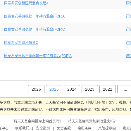
国泰君安创新医药混合发起A
详
国泰君安善融稳健一年持有混合(FOF)A
详
国泰君安善融稳健一年持有混合(FOF)C
详
国泰君安君得利短债C
详
国泰君安善远平衡配置一年持有混合(FOF)A
详
2026
2025
2024
2023
2022
...
多信息，与本网站立场无关。天天基金网不保证该信息（包括但不限于文字、视频、
关信息并未经过本网站证实，不对您构成任何投资决策建议，据此操作，风险自担。数据
将天天基金网设为上网首页吗？
将天天基金网添加到收藏夹吗？
究中心
|
联系我们
|
安全指引
|
免责条款
|
隐私条款
|
风险提示函
|
意见