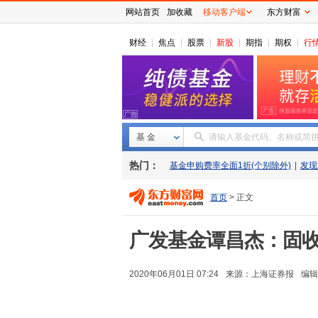
网站首页
加收藏
移动客户端
东方财富
财经
焦点
股票
新股
期指
期权
行
基 金
请输入基金代码、名称或简
热门：
基金申购费率全面1折(个别除外)
|
发现
首页
> 正文
广发基金谭昌杰：固收追
2020年06月01日 07:24
来源：
上海证券报
编辑