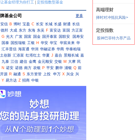
牌基金公司
更多
安信
B
博时
宝盈
C
长安
长城
长盛
财通
长信
德邦
大成
东方
东海
东吴
F
富安达
富国
方正富
G
光大
广发
国富
国金
国开泰富
国联安
国寿安
国泰
国投瑞银
工银
H
华安
华宝
华宸未来
华
汇丰晋信
海富通
华润
华融证券
华商
华泰柏瑞
土创新
汇添富
红塔红土
华夏
J
嘉合
景顺长城
嘉
九泰
江信
建信
金鹰
金元顺安
交银
M
大摩
民
N
诺安
诺德
南方
农银
P
平安
鹏华
浦银
Q
前
开源
R
融通
S
东方资管
上投
申万
X
兴业
兴
Y
易方达
Z
招商
中银