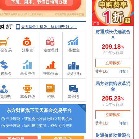
财助手
天天基金手机版，移动理财好助手
基金交易
活期宝
稳健理财
指数宝
自选基金
基金净值
投顾管家
基金排行
高端理财
基金评级
资讯
基金吧