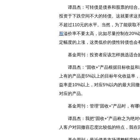
谭昌杰：可转债是债券和股票的结合。
投资于下跌空间不大的转债。这就要求这
不超过110元的水平。当然，为了能获取
股
溢价率不要太高，比如尽量控制在20
定幅度的上涨，这类低价的债性转债也会
基金周刊：投资者应该怎样挑选适合的“
谭昌杰：“固收+”产品根据目标收益和
上有的产品是5%以上的目标年化收益率，对
益率是10%以上，对应5%以内的最大回
对应的产品。
基金周刊：管理“固收+”产品时，有哪
谭昌杰：我把“固收+”产品称之为绝对
人客户对回撤容忍度比较低的特点，我在
基金周刊：最近
债券市场
调整幅度较