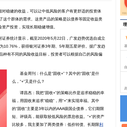
相对稳健的收益，可以让中低风险的
客户
有更舒适的投资体
了这个群体的需求。这类产品的策略是以
债券
等
固定收益
类
理
险资产投资，实现长期稳健增值。
券统计显示，截至2020年5月22日，广发趋势优选自成立
率为10.76%，获得银河证券3年期、5年期五星评价。据广发趋
”品种有不同的风险收益目标，投资者可以根据自己的风险偏
基金
周刊：什么是“固收+”？其中的“固收”是什
么，“+”又是什么？
谭昌杰：我把“固收+”的策略比作是追求稳稳的幸
福，用固收来追求“稳稳”，用“+”来实现幸福。其中
的“固收”主要是3年以内的AAA级国企债券，它们期限
短、评级高，能获取较低风险的票息收益。“+”的资产
比较多，我主要加了两类债券：低价转债、长期限
利