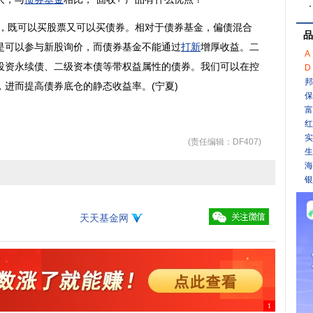
，既可以买股票又可以买债券。相对于
债券基金
，偏债混合
品
是可以参与新股询价，而债券基金不能通过
打新
增厚收益。二
A
投资永续债、
二级资本
债等带权益属性的债券。我们可以在控
D
邦
进而提高债券底仓的静态收益率。(宁夏)
保
富
红
实
(责任编辑：DF407)
生
海
银
天天基金网