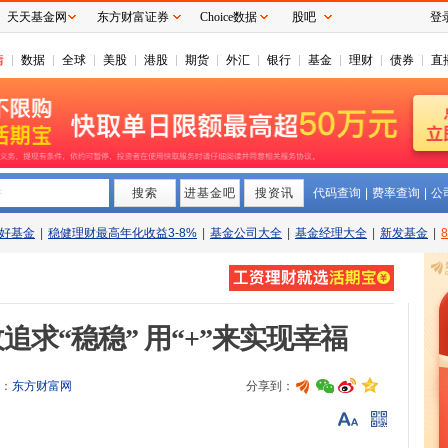
天天基金网
东方财富证券
Choice数据
股吧
登
情
数据
全球
美股
港股
期货
外汇
银行
基金
理财
债券
直
搜索
拼
进基金吧
搜资讯
代码查询
|
费率查询
|
公
好基金
|
稳健理财最高年化收益3-8%
|
基金公司大全
|
基金经理大全
|
新发基金
|
求“稳稳” 用“+”来实现幸福
：
东方财富网
分享到：