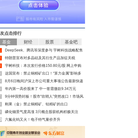
友点击排行
基金
财经
股票
基金吧
1
DeepSeek、腾讯等深度参与 宇树科技战略配售
2
名单来了
特朗普宣布对多晶硅及其衍生产品加征关税
3
宇树科技：本次发行价格150.80元/股 网上申购
4
日为8月10日
这国宣布：禁止铜精矿出口！“算力金属”影响多
5
大？
8月6日晚间沪深上市公司重大事项公告最新快递
6
年内第一高价股来了 中一签需缴款9.34万元
7
9分钟强势封板！股市“吹哨人”突然改口！市场风
8
向变了？
刚果（金）禁止铜精矿、钴精矿的出口
9
磷化铟景气度高涨 3只概念股获机构积极关注
0
（附名单）
六氟化钨又火！电子特气量价齐升