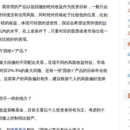
我管理的产品以低回撤的绝对收益作为投资目标，一般只会
类转债没有
信用
风险，同时绝对
价格
处于比较低的位置，比如
不错的收益，体现可转债的进攻性，我还会希望这类转债的
转
%以内的水平。在上述条件下，只要对应的股票或者市场出现一
有比较好的表现。
固收+”产品？
最大回撤的不同配比关系，呈现不同的风险收益特征。市场
应2%-3%的最大回撤。还有一些“固收+”产品的目标年化收
撤。这跟客户的风险偏好相关，建议根据个人的风险偏好选择
些不一样的地方？
收益策略基金，目前主要以个人投资者持有为主。考虑到个
回撤上控制得比较严。
大，与
债券基金
相比，“固收+”产品有什么优点？