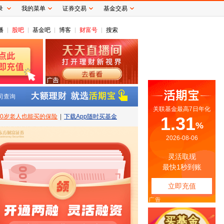
录
我的菜单
证券交易
基金交易
播
股吧
基金吧
博客
财富号
搜索
司查询
80岁老人也能买的保险
|
下载App随时买基金