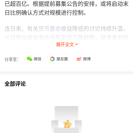
已超百亿。根据提前募集公告的安排，或将启动末
日比例确认方式对规模进行控制。
连日来，有关
货币基金
收益降低的讨论持续升温，
七日年化收益多在今年呈现下降趋势，投资者对低
展开全文
风险投资工具的选择开始“转场”。虽然同业存单
基金未能在存取灵活度上媲美货币基金，但就收益
分享至：
水平来看，确实已成为当下普通投资者的“闲钱理
财工具”。
全部评论
Wind统计显示，截至2022年6月1日，中证同业存
单AAA指数近五年的年化收益率达到3.58%，同期
货币基金指数年化收益率为2.89%。此外，这类产
品费率普遍较低——0认购费、0赎回费，平均管
理、托管费率也低于货币基金和短债基金，适合低