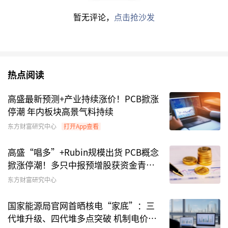
风险偏好的投资者。
暂无评论，
点击抢沙发
据记者不完全统计，去年11月以来，从监管批准
第一批同业存单发行以来，陆续已有4批超过20只
同业存单指数基金获批。其中，多数规定了百亿募
集上限，到目前为止，
招商基金
、
华夏基金
、
广发
热点阅读
基金
、
同泰基金
等均有百亿“爆款”出现。
高盛最新预测+产业持续涨价！PCB掀涨
停潮 年内板块高景气料持续
正在成为机构“冲规模”利器？
东方财富研究中心
打开App查看
虽然同业存单指数基金的同质化程度很高，但同业
高盛“唱多”+Rubin规模出货 PCB概念
存单作为商业
银行
进行主动负债管理的重要工具，
掀涨停潮！多只中报预增股获资金青睐
实则广泛应用于机构配置中，类似于银行向
金融
机
(名单)
东方财富研究中心
构发行的短期债券，比货币基金兼配同业存单的组
合思路更加有效。
国家能源局官网首晒核电“家底”：三
代堆升级、四代堆多点突破 机制电价启