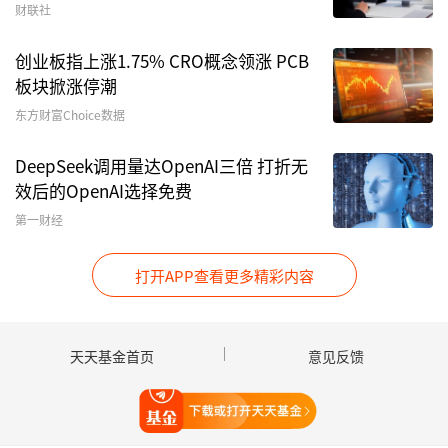
幕
前述渠道人士分析指出，同业存单发行人信用评级
财联社
较高，风险相对可控，灵活性也比较高，一般持有
创业板指上涨1.75% CRO概念领涨 PCB
满7天即可随时赎回，因此无论是投资者的配置需
板块掀涨停潮
要还是基金公司的新发策略，这类产品不会缺席。
东方财富Choice数据
但在火爆抢购的背景下，投资者申购体验感其实欠
DeepSeek调用量达OpenAI三倍 打折无
佳。虽然前述渠道人士表示，监管其实对此类产品
效后的OpenAI选择免费
的受众有一定导向，旨在惠及个人投资者，但频频
第一财经
提前结束募集的态势让一些投资人获得感不甚强
烈。
打开APP查看更多精彩内容
有业内人士今日明确表示，同业存单基金实则被机
构捡漏，已成为弱市发行冲规模的利器。至少从今
天天基金首页
意见反馈
年出现的爆款基金类型来看，同业存单指数基金已
打开天天基金
是公募基金市场中鲜见的吸金工具。不过，也有基
金界人士表示，百亿规模并非单家公司高频发行，