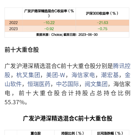
前十大重仓股
广发沪港深精选混合C前十大重仓股分别是
腾讯控
股
，
杭叉集团
，
美团-W
，
海信家电
，
潮宏基
，
金
山软件
，
恒瑞医药
，
中芯国际
，
阅文集团
，海信家
电，前十大重仓股合计持股占总持仓比例
55.37%。
广发沪港深精选混合C前十大重仓股