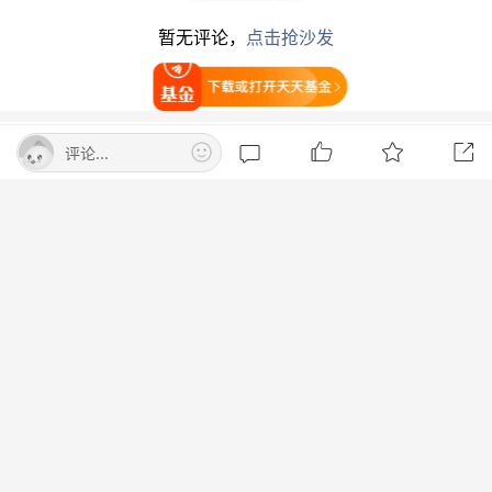
“腰部”持仓
暂无评论，
点击抢沙发
打开天天基金
根据广发沪港深精选混合C2023年半年报，该基金
持仓比例排名11到20个股依次为：
贵州茅台
，
三
评论...
一国际
，
信达生物
，
格力电器
，
舍得酒业
，
科伦药
热点阅读
业
，
顺鑫农业
，
恒生电子
，
山西焦煤
，
长虹美菱
。
特朗普宣布：将向关键矿产和电池项目
投资30亿美元
广发沪港深精选混合C隐形重仓股
财联社
打开App查看
中国东方电气集团原党组副书记、董事
宋致远被查
界面新闻
政治局会议后北京率先出手：下调非京
籍五环内购房门槛 公积金贷款最高可达