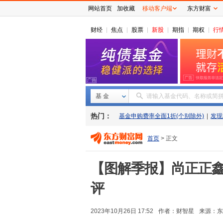
网站首页
加收藏
移动客户端
东方财富
财经
焦点
股票
新股
期指
期权
行
基 金
请输入基金代码、名称或简
热门：
基金申购费率全面1折(个别除外)
|
发现
首页
> 正文
【图解季报】尚正正鑫
评
2023年10月26日 17:52
作者：财智星
来源：
东