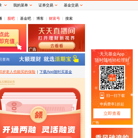
录
我的菜单
证券交易
基金交易
播
股吧
基金吧
博客
财富号
搜索
司查询
80岁老人也能买的保险
|
下载App随时买基金