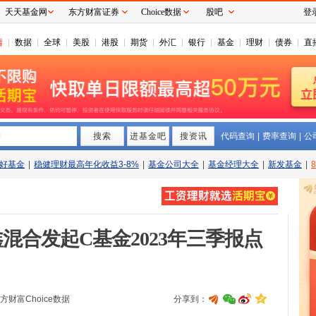
天天基金网
东方财富证券
Choice数据
股吧
登
情
数据
全球
美股
港股
期货
外汇
银行
基金
理财
债券
直
搜索
拼
进基金吧
搜资讯
代码查询
|
费率查询
|
公
好基金
|
稳健理财最高年化收益3-8%
|
基金公司大全
|
基金经理大全
|
新发基金
|
混合发起C基金2023年三季报点
方财富Choice数据
分享到：