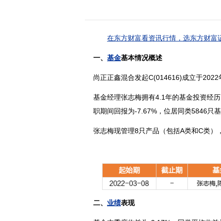
在东方财富看资讯行情，选东方财富证
一、
基金
基本情况概述
尚正正鑫混合发起C(014616)成立于202
基金经理张志梅拥有4.1年的基金投资经历
职期间回报为-7.67%，位居同类5846只
张志梅现管理8只产品（包括A类和C类），管
二、
业绩
表现