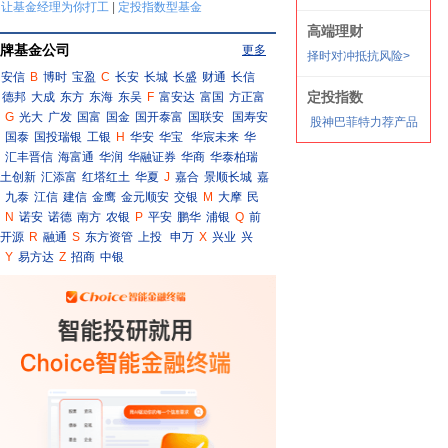
牌基金公司
更多
安信
B
博时
宝盈
C
长安
长城
长盛
财通
长信
德邦
大成
东方
东海
东吴
F
富安达
富国
方正富
G
光大
广发
国富
国金
国开泰富
国联安
国寿安
国泰
国投瑞银
工银
H
华安
华宝
华宸未来
华
汇丰晋信
海富通
华润
华融证券
华商
华泰柏瑞
土创新
汇添富
红塔红土
华夏
J
嘉合
景顺长城
嘉
九泰
江信
建信
金鹰
金元顺安
交银
M
大摩
民
N
诺安
诺德
南方
农银
P
平安
鹏华
浦银
Q
前
开源
R
融通
S
东方资管
上投
申万
X
兴业
兴
Y
易方达
Z
招商
中银