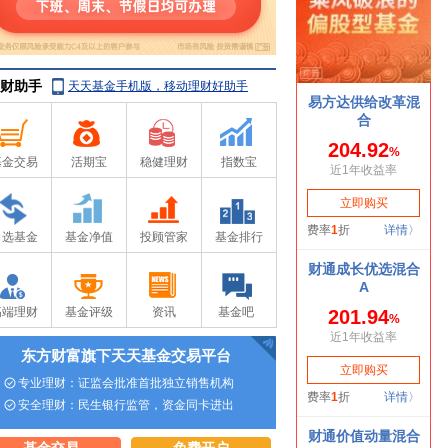
财助手
天天基金手机版，移动理财好助手
基金交易
活期宝
稳健理财
指数宝
自选基金
基金净值
投顾管家
基金排行
高端理财
基金评级
资讯
基金吧