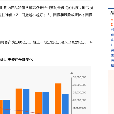
段时期内产品净值从最高点开始回落到最低点的幅度，即亏损
品
往净值；2、回撤越小越好； 3、回撤和风险成正比；回撤
A
D
邦
保
富
产为1.60亿元。较上一期1.31亿元变化了0.29亿元，环
红
实
生
基金历史资产份额变化
海
银