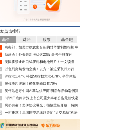
友点击排行
基金
财经
股票
基金吧
1
商务部：如美方执意出台新的对华限制性措施 中
2
方将进一步反制
新建仓！外资最新潜伏这23股 最强牛股在列
3
美国将禁止出口钨废料和电池碎片！一文读懂：
4
影响几何？
以色列突然发动空袭！以方：被迫采取武力行
5
动！内塔尼亚胡“叫板”特朗普
沪指涨1.47% 科创50指数大涨4.78% 半导体板
6
块爆发
光模块起波澜！磷化铟缺口超70%
7
英伟达急寻中国AI基站供应商 明后年启动端侧算
8
力组网
8月5日晚间沪深上市公司重大事项公告最新快递
9
局势突变！美伊协议曝光：很快重新开放！特朗
0
普发出威胁 美军表态
一柜难求！局域网交易线路关闭 “近交易所”机房
租金暴涨