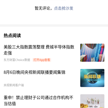
富国中证红利指数增强A
、华泰柏瑞沪深300ETF
暂无评论，
点击抢沙发
年内复权单位净值增长率分别为12.73%、7.2%。
债券型基金中
广发集源债券A
、
博时裕利纯债债券
A
、华安中债7—10年国开债C、
博时锦源利率债债
券A
的年内复权单位净值增长率位居前列，均在
热点阅读
3%以上。
美股三大指数震荡整理 费城半导体指数
走强
债券型基金成主力
东方财富Choice数据
打开App查看
债券型基金今年以来收益率同比普遍大幅上升，基
8月6日晚间央视新闻联播要闻集锦
金分红的积极性也较高。数据显示，今年以来债券
型基金分红金额达525.79亿元，远超其他类型基
央视新闻客户端
金，占基金总分红金额的88.6%。分红金额超1亿
元的132只基金中，债券型基金占123只。
富国国
重申！禁止理财子公司通过合作机构不
有企业债债券D
、
华泰紫金月月发1个月滚动债券
当估值