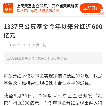
1337只公募基金今年以来分红近600
亿元
2024-05-21 01:27
证券日报
1337只公募基金今年以来分红近600亿元
基金分红不仅是基金实现净值增长后的兑现，也是
基金公司维持管理规模处于合理水平的途径。
截至5月20日，今年以来公募基金已派发“红
包”将近600亿元，而今年基金分红呈现出两大特