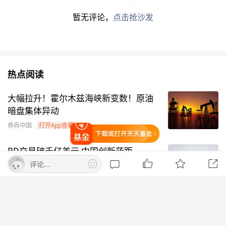
产
司
暂无评论，
点击抢沙发
5
华夏基
基金管理公司
张木
金
6
南京证
证券公司
顾诗园
券
热点阅读
7
中航基
基金管理公司
曾文传
大幅拉升！霍尔木兹海峡新变数！原油
金
暗盘集体异动
券商中国
打开App查看
8
中信证
证券公司
林峰
打开天天基金
券
BD交易破千亿美元 中国创新药距
离“全球大单品”还有多远？
9
中银理
其它
金融
公司
王宜轩
评论...
财
华夏时报网
10
中邮人
寿险公司
杨琛
苹果官网已删除Apple智能接入阿里千
寿
问页面