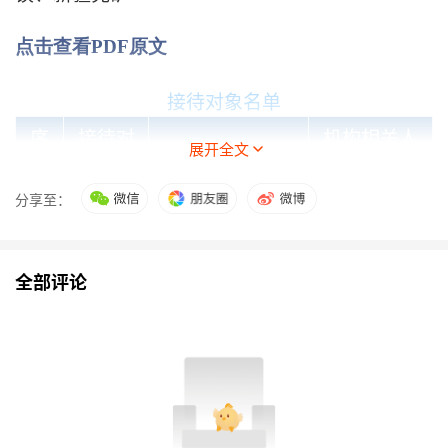
点击查看PDF原文
接待对象名单
序
接待对
机构相关人
接待对象类型
展开全文
号
象
员
分享至：
1
创金合
基金管理公司
李晗
信
2
东兴证
证券公司
郑及游
全部评论
券
3
光证资
资产管理
公司
朱成凯
管
4
华泰资
保险
资产管理公
车育文