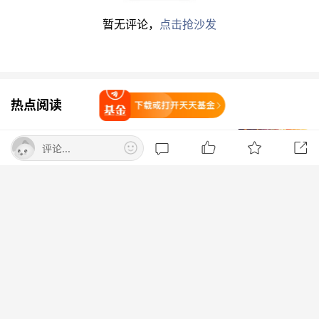
昨日有17只新基金发行,分别为:
鹏扬中证A500指
暂无评论，
点击抢沙发
数增强A
、
东方低碳经济混合C
、
鹏扬中证A500指
数增强C
、
建信丰融债券C
、
鹏华添和30天持有期
债券C
、
鹏华添和30天持有期债券A
、
东方低碳经
热点阅读
济混合A
、
建信丰融债券A
、
华商恒鑫回报混合A
、
打开天天基金
万家鑫明债券C
、鹏华
科创板
200ETF、
华宝稳健
8月6日集合竞价：爱丽家居10连板 凯撒
优选三个月持有混合(FOF)C
、
华安众利120天持有
评论...
文化3连板
债券C
、
华安众利120天持有债券A
、
万家鑫明债券
东方财富Choice数据
打开App查看
A
、
华宝稳健优选三个月持有混合(FOF)A
、
华商恒
英伟达急寻中国AI基站供应商 明后年启
鑫回报混合C
,详情见下表：
动端侧算力组网
界面新闻
美联储真讨论了减少议息会议次数？华
尔街担忧：更动荡行情将至！