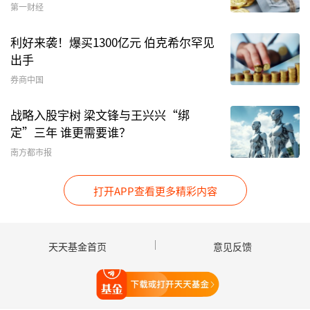
90天滚动持有债券A
、
中欧稳添90天滚动持有债券
第一财经
C
、
银华上证科创板人工智能ETF发起式联接C
、
银
利好来袭！爆买1300亿元 伯克希尔罕见
华上证科创板人工智能ETF发起式联接A
、
海富通
出手
中证A500指数增强A
、
永赢国证通用航空产业ETF
券商中国
发起联接C
、
路博迈中证A500指数增强C
、
路博迈
中证A500指数增强A
、
海富通中证A500指数增强
战略入股宇树 梁文锋与王兴兴“绑
C
、
中欧恒生消费指数发起(QDII)A
、
中欧恒生消费
定”三年 谁更需要谁？
指数发起(QDII)C
、
惠升和荣90天滚动持有债券
南方都市报
C
、
泓德智选启诚混合C
、
鹏华上证科创板新能源
ETF发起式联接A
、
光大保德信红利量化混合A
、
汇
打开APP查看更多精彩内容
添富上证科创板100指数C
、
招商稳嘉120天滚动
持有纯债A
、
万家启源稳健三个月持有期混合发起
天天基金首页
意见反馈
式(FOF)A
、
鹏华上证科创板新能源ETF发起式联接
C
、
万家启源稳健三个月持有期混合发起式
打开天天基金
(FOF)C
、
万家启源稳健三个月持有期混合发起式