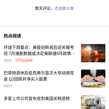
A
、
平安元享90天持有债券(FOF)A
、
南方泽享稳健
暂无评论，
点击抢沙发
添利债券A
、
南方泽享稳健添利债券C
、
国泰创业
板50指数发起A
、
国泰创业板50指数发起C
、
永赢
多元增利债券C
、
泓德智选启诚混合A
、
广发制造
热点阅读
智选股票发起式C
、
农银中证A500指数增强A
、
凯
石元鑫混合发起式A
、
农银中证A500指数增强C
、
环球下周看点：美股创新高后迎关键考
宏利悦利利率债C
、
宏利悦利利率债A
、
东方养老
验 7月通胀数据或决定美联储9月政策走
目标2040三年持有混合发起(FOF)
、
银河中证
向
财联社
打开App查看
A500ETF
、
广发制造智选股票发起式A
、
永赢国证
巴菲特退休后伯克希尔首次大举动用现
通用航空产业ETF发起联接A
、
凯石元鑫混合发起
金 Q2回购并净买入股票
式C
、
广发中证智选高股息策略ETF
、
广发同远回
财联社
报混合C
、
广发同远回报混合A
、
银华上证科创板
人工智能ETF发起式联接I
、
兴银鑫裕丰六个月持有
多家上市公司宣布收到美国关税退税
债券C
、
兴银鑫裕丰六个月持有债券A
、
中欧稳添