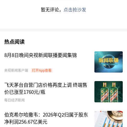
上涨0.07%。
暂无评论，
点击抢沙发
中海基金
、
华商基金
旗下产品收益率居前
具体来看，中海可转换债券A、华商转债精选A、
热点阅读
天弘弘丰增强回报A
在债券型基金中排名居前。此
外，包括前述产品在内，还有
工银可转债
、
华泰保
8月8日晚间央视新闻联播要闻集锦
兴尊利A
等债券型基金5月收益率超过2%。
央视新闻客户端
打开App查看
飞天茅台自营门店价格再度上调 终端售
价已涨至1760元/瓶
每日经济新闻
伯克希尔哈撒韦：2026年Q2归属于股东
净利润256.67亿美元