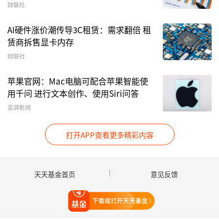
财联社
AI硬件涨价潮传导3C租赁：需求翻倍 租
图2：2025年5月收益率居前的债券型基金
赁商拆售显卡内存
财联社
5月，中海可转换债券A表现最佳，该基金为可转
换债券型基金。基金经理在2025年一季报中表
苹果官网：Mac电脑可配合苹果智能使
用千问 进行文本创作、使用Siri问答
示：“本基金通过量化方法以市场-风格-个股作为
三重信号，在不同趋势和波动的情况下进行风格选
澎湃新闻
择，并配置相应风格内定价低估的
转债标的
。一季
打开APP查看更多精彩内容
度主要配置偏股型及平衡型转债。”
华商转债精选A 5月净值上涨达到3.09%，收益率
天天基金首页
意见反馈
同样居前。根据2025年一季报，
基金重仓
债券包
括杭银转债、南银转债等。
打开天天基金