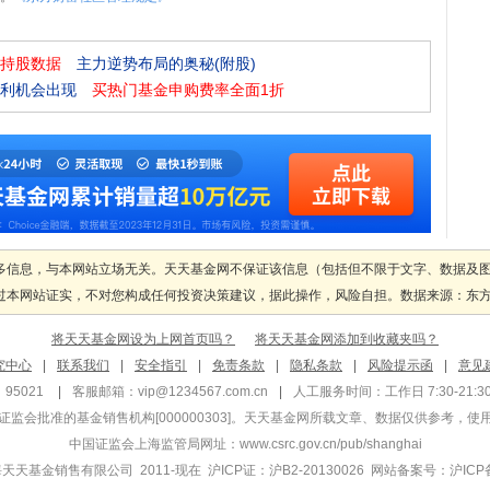
持股数据
主力逆势布局的奥秘(附股)
利机会出现
买热门基金申购费率全面1折
多信息，与本网站立场无关。天天基金网不保证该信息（包括但不限于文字、数据及
本网站证实，不对您构成任何投资决策建议，据此操作，风险自担。数据来源：东方财富
将天天基金网设为上网首页吗？
将天天基金网添加到收藏夹吗？
究中心
|
联系我们
|
安全指引
|
免责条款
|
隐私条款
|
风险提示函
|
意见
95021
|
客服邮箱：
vip@1234567.com.cn
|
人工服务时间：工作日 7:30-21:30 
监会批准的基金销售机构[000000303]
。天天基金网所载文章、数据仅供参考，使
中国证监会上海监管局网址：
www.csrc.gov.cn/pub/shanghai
 上海天天基金销售有限公司 2011-现在 沪ICP证：沪B2-20130026
网站备案号：沪ICP备1