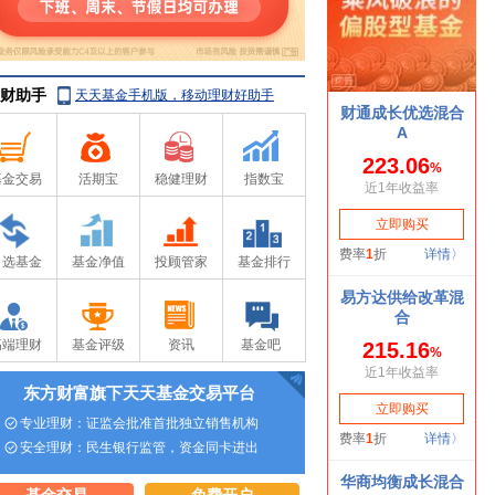
财助手
天天基金手机版，移动理财好助手
基金交易
活期宝
稳健理财
指数宝
自选基金
基金净值
投顾管家
基金排行
高端理财
基金评级
资讯
基金吧