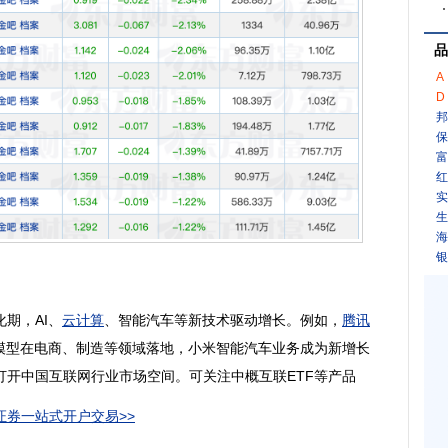
品
A
D
邦
保
富
红
实
生
海
银
期，AI、
云计算
、智能汽车等新技术驱动增长。例如，
腾讯
大模型在电商、制造等领域落地，小米智能汽车业务成为新增长
打开中国互联网行业市场空间。可关注中概互联ETF等产品
券一站式开户交易>>