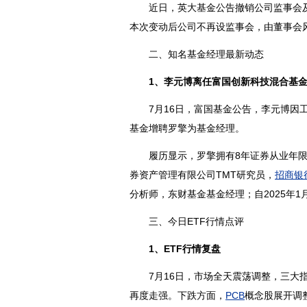
近日，英大基金公告撤销公司监事会及
本次变动后公司不再设监事会，由董事会
二、知名基金经理最新动态
1、李元博离任富国创新科技混合基
7月16日，富国基金公告，李元博因工
基金增聘罗擎为基金经理。
履历显示，罗擎拥有8年
证券
从业年限
券
资产管理有限公司TMT研究员，
招商银
分析师，东财基金基金经理；自2025年1
三、今日ETF行情点评
1、ETF行情复盘
7月16日，市场全天震荡调整，三大指
再度走强。下跌方面，
PCB
概念股展开调