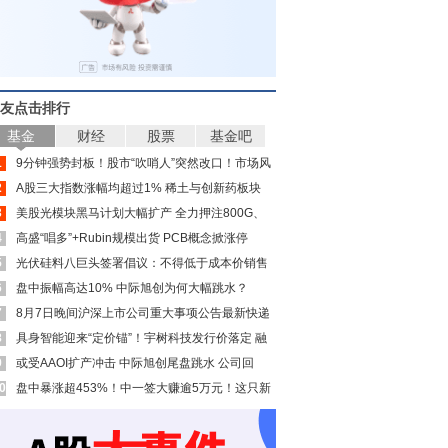
友点击排行
基金
财经
股票
基金吧
1
9分钟强势封板！股市“吹哨人”突然改口！市场风
2
向变了？
A股三大指数涨幅均超过1% 稀土与创新药板块
3
大涨
美股光模块黑马计划大幅扩产 全力押注800G、
4
1.6Tb产品
高盛“唱多”+Rubin规模出货 PCB概念掀涨停
5
潮！多只中报预增股获资金青睐(名单)
光伏硅料八巨头签署倡议：不得低于成本价销售
6
盘中振幅高达10% 中际旭创为何大幅跳水？
7
8月7日晚间沪深上市公司重大事项公告最新快递
8
具身智能迎来“定价锚”！宇树科技发行价落定 融
9
资客超亿元抢筹这10股
或受AAOI扩产冲击 中际旭创尾盘跳水 公司回
0
应：7月订单指引至今有效
盘中暴涨超453%！中一签大赚逾5万元！这只新
股大幅飙升