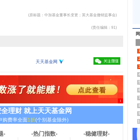
(原标题：中加基金董事长变更；英大基金撤销监事会)
(责任编辑：91)
网
天天基金网
1