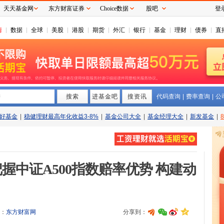
天天基金网
东方财富证券
Choice数据
股吧
登
情
数据
全球
美股
港股
期货
外汇
银行
基金
理财
债券
直
搜索
拼
进基金吧
搜资讯
代码查询
|
费率查询
|
公
好基金
|
稳健理财最高年化收益3-8%
|
基金公司大全
|
基金经理大全
|
新发基金
|
握中证A500指数赔率优势 构建动
：
东方财富网
分享到：