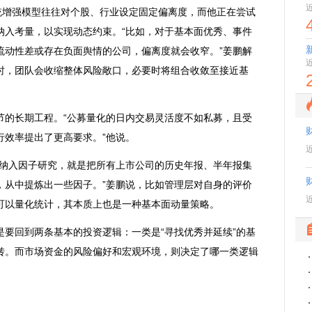
增强模型往往对个股、行业设定固定偏离度，而他正在尝试
纳入考量，以实现动态约束。“比如，对于基本面优秀、事件
流动性差或存在负面舆情的公司，偏离度就会收窄。”姜鹏解
时，团队会收缩整体风险敞口，必要时将组合收敛至接近基
的长期工程。“公募量化的日内交易灵活度不如私募，且受
行效率提出了更高要求。”他说。
纳入因子研究，就是把所有上市公司的历史年报、半年报集
，从中提炼出一些因子。”姜鹏说，比如管理层对自身的评价
可以量化统计，其本质上也是一种基本面动量策略。
回到两条基本的投资逻辑：一类是“寻找优秀并延续”的基
转。而市场资金的风险偏好和宏观环境，则决定了哪一类逻辑