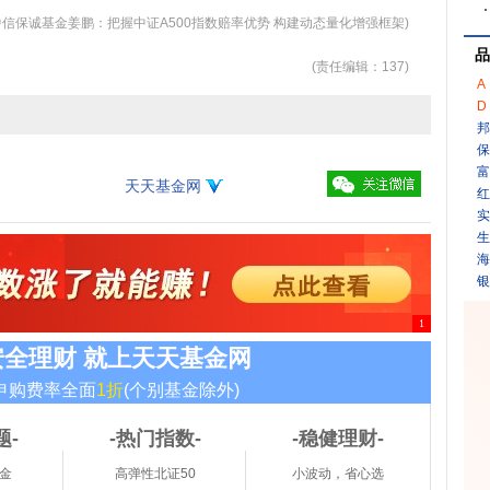
中信保诚基金姜鹏：把握中证A500指数赔率优势 构建动态量化增强框架)
品
(责任编辑：137)
A
D
邦
保
富
天天基金网
红
实
生
海
银