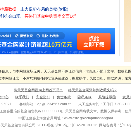
持股数据
主力逆势布局的奥秘(附股)
利机会出现
买热门基金申购费率全面1折
多信息，与本网站立场无关。天天基金网不保证该信息（包括但不限于文字、数据及
本网站证实，不对您构成任何投资决策建议，据此操作，风险自担。数据来源：东方财富
将天天基金网设为上网首页吗？
将天天基金网添加到收藏夹吗？
究中心
|
联系我们
|
安全指引
|
免责条款
|
隐私条款
|
风险提示函
|
意见
95021
|
客服邮箱：
vip@1234567.com.cn
|
人工服务时间：工作日 7:30-21:30 
监会批准的基金销售机构[000000303]
。天天基金网所载文章、数据仅供参考，使
中国证监会上海监管局网址：
www.csrc.gov.cn/pub/shanghai
 上海天天基金销售有限公司 2011-现在 沪ICP证：沪B2-20130026
网站备案号：沪ICP备1