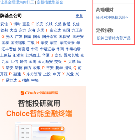
牌基金公司
更多
安信
B
博时
宝盈
C
长安
长城
长盛
财通
长信
德邦
大成
东方
东海
东吴
F
富安达
富国
方正富
G
光大
广发
国富
国金
国开泰富
国联安
国寿安
国泰
国投瑞银
工银
H
华安
华宝
华宸未来
华
汇丰晋信
海富通
华润
华融证券
华商
华泰柏瑞
土创新
汇添富
红塔红土
华夏
J
嘉合
景顺长城
嘉
九泰
江信
建信
金鹰
金元顺安
交银
M
大摩
民
N
诺安
诺德
南方
农银
P
平安
鹏华
浦银
Q
前
开源
R
融通
S
东方资管
上投
申万
X
兴业
兴
Y
易方达
Z
招商
中银