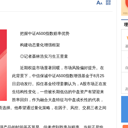
理
把握中证A500指数赔率优势
构建动态量化增强框架
◎记者聂林浩实习生王昱童
近期权益市场显著回暖，市场风险偏好提升。在
此背景下，中信
保诚
中证A500指数增强基金于8月25
日启动发行。拟任基金经理姜鹏认为，A股市场正在发
生结构性变化，一些被长期低估的中盘资产有望迎来
胜率回归，作为融合大盘特征与中盘成长性的代表，
的优质选择。他希望通过量化策略，在因子、风控、交易三者之间
。
强产品的时间虽不算早，但考虑到胜率与赔率，当前正是恰