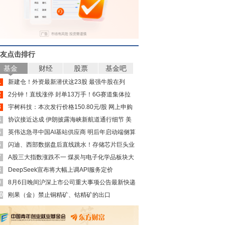
友点击排行
基金
财经
股票
基金吧
1
新建仓！外资最新潜伏这23股 最强牛股在列
2
2分钟！直线涨停 封单13万手！6G赛道集体拉
3
升
宇树科技：本次发行价格150.80元/股 网上申购
4
日为8月10日
协议接近达成 伊朗披露海峡新航道通行细节 美
5
方再提“倒计时”
英伟达急寻中国AI基站供应商 明后年启动端侧算
6
力组网
闪迪、西部数据盘后直线跳水！存储芯片巨头业
7
绩利空来袭
A股三大指数涨跌不一 煤炭与电子化学品板块大
8
涨
DeepSeek宣布将大幅上调API服务定价
9
8月6日晚间沪深上市公司重大事项公告最新快递
0
刚果（金）禁止铜精矿、钴精矿的出口