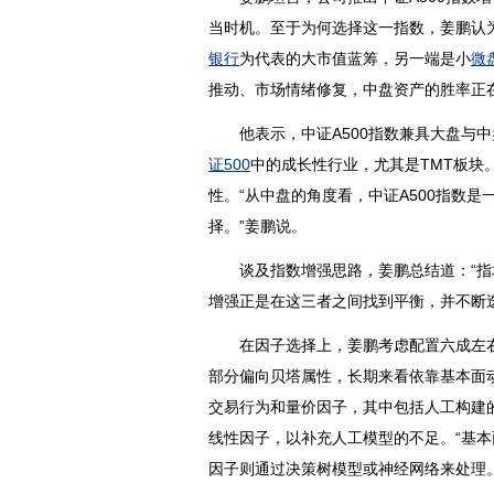
当时机。至于为何选择这一指数，姜鹏认为
银行
为代表的大市值蓝筹，另一端是小
微
推动、市场情绪修复，中盘资产的胜率正
他表示，中证A500指数兼具大盘与中
证500
中的成长性行业，尤其是TMT板块
性。“从中盘的角度看，中证A500指数
择。”姜鹏说。
谈及指数增强思路，姜鹏总结道：“指增
增强正是在这三者之间找到平衡，并不断迭
在因子选择上，姜鹏考虑配置六成左右
部分偏向贝塔属性，长期来看依靠基本面
交易行为和量价因子，其中包括人工构建的
线性因子，以补充人工模型的不足。“基
因子则通过决策树模型或神经网络来处理