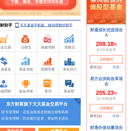
财助手
天天基金手机版，移动理财好助手
基金交易
活期宝
稳健理财
指数宝
自选基金
基金净值
投顾管家
基金排行
高端理财
基金评级
资讯
基金吧