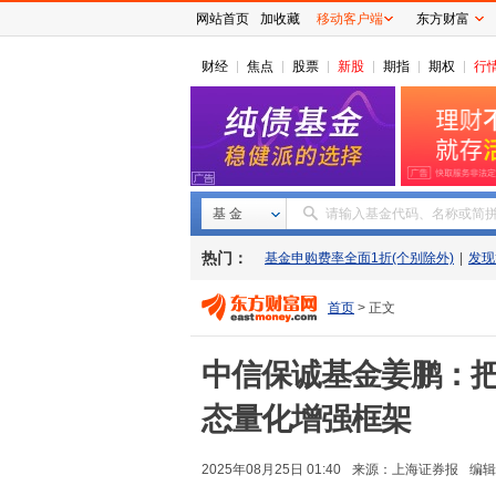
网站首页
加收藏
移动客户端
东方财富
财经
焦点
股票
新股
期指
期权
行
基 金
请输入基金代码、名称或简
热门：
基金申购费率全面1折(个别除外)
|
发现
首页
> 正文
中信保诚基金姜鹏：把
态量化增强框架
2025年08月25日 01:40
来源：
上海证券报
编辑