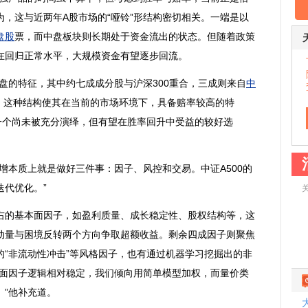
，这与近两年A股市场的“哑铃”形结构密切相关。一端是以
盘股
票，而中盘板块则长期处于资金流出的状态。但随着政策
在回归正常水平，大规模资金有望逐步回流。
盘的特征，其中约七成成分股与沪深300重合，三成则来自
中
。这种结构使其在当前的市场环境下，具备赔率较高的特
是一个尚未被充分演绎，但有望在胜率回升中受益的较好选
本质上就是做好三件事：因子、风控和交易。中证A500的
代优化。”
的基本面因子，如盈利质量、成长稳定性、股权结构等，这
动量与困境反转两个方向争取超额收益。剩余四成因子则聚焦
“非流动性冲击”等风格因子，也有通过机器学习挖掘出的非
本面因子逻辑相对稳定，我们倾向用简单模型加权，而量价类
。”他补充道。