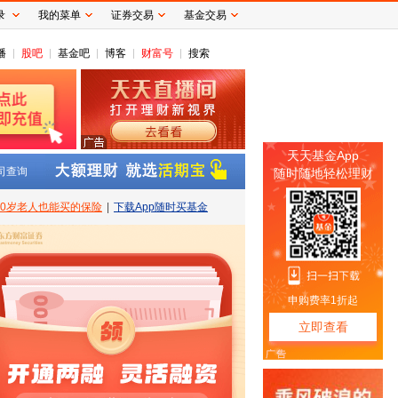
录
我的菜单
证券交易
基金交易
播
股吧
基金吧
博客
财富号
搜索
司查询
80岁老人也能买的保险
|
下载App随时买基金