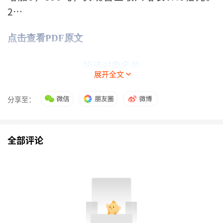
2…
点击查看PDF原文
接待对象名单
展开全文
序号
接待对象
接待对象类型
分享至：
1
国泰海通资管
资产管理
公司
2
上海国际
信托
信托公司
全部评论
3
朱雀基金
基金管理公司
4
华西证券
证券公司
5
嘉实基金
基金管理公司
6
富荣基金
基金管理公司