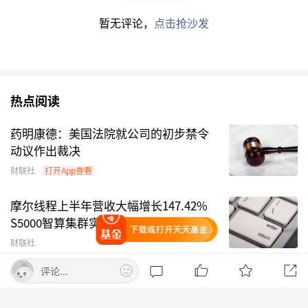
7
平安基金
基金管理公司
暂无评论，
点击抢沙发
8
招商基金
基金管理公司
9
格林基金
基金管理公司
10
易方达基金
基金管理公司
热点阅读
数据来源：Choice数据
药明康德：美国法院就公司的初步禁令
动议作出裁决
注：由于篇幅受限，只显示前10家机构名单。
财联社
打开App查看
机构调研回测
摩尔线程上半年营收大幅增长147.42%
S5000智算集群实现规模化销售
除当日外，望变电气近一年共接待186家机构207
打开天天基金
财联社
次调研，历史回测情况如下表所示：
评论...
也门胡塞武装称袭击沙特阿美公司炼油
近一年机构调研回测
厂