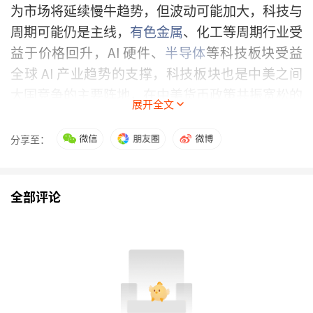
为市场将延续慢牛趋势，但波动可能加大，科技与
周期可能仍是主线，
有色金属
、化工等周期行业受
益于价格回升，AI 硬件、
半导体
等科技板块受益
全球 AI 产业趋势的支撑，科技板块也是中美之间
大国竞争的主要阵地，在中美货币政策共振宽松的
展开全文
背景下，我们仍然看好市场空间大、渗透率低的成
长类主题投资，包括 AI 硬件及应用、
人形机器
分享至：
人
、半导体国产化、稳定币、脑机接口等
数字经济
相关的板块。但同时我们也注意到科技股的估值来
全部评论
到了年内的相对高位，可能面临波动加大的风险，
一方面要密切关注三季报的盈利兑现情况，另一方
面要注意中美贸易冲突等可能出现扰动因素对市场
风险偏好的影响。投资运作上，我们会继续通过量
化模型
综合
基本面、量价、另类数据因子对数字经
济产业链相关标的进行优选，力争取得超额收益。