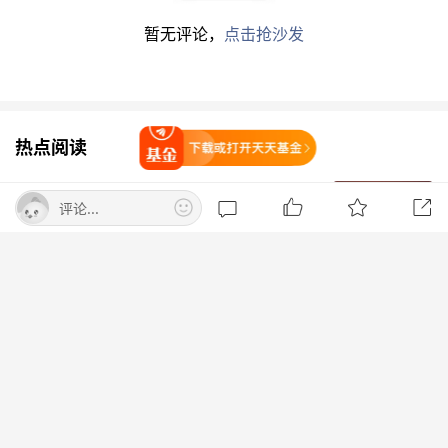
暂无评论，
点击抢沙发
截至10月24日，鹏华智投数字经济混合A近三个月
复权单位净值增长率为12.17%，位于同类可比基
金361/689；近半年复权单位净值增长率为
33.37%，位于同类可比基金228/688；近一年复
热点阅读
打开天天基金
权单位净值增长率为50.85%，位于同类可比基金
73/653。
大幅拉升！霍尔木兹海峡新变数！原油
评论...
暗盘集体异动
券商中国
打开App查看
BD交易破千亿美元 中国创新药距
离“全球大单品”还有多远？
华夏时报网
苹果官网已删除Apple智能接入阿里千
问页面