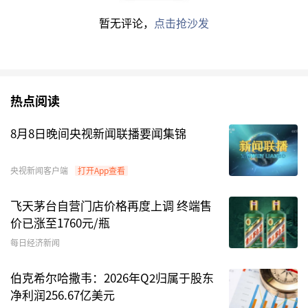
暂无评论，
点击抢沙发
热点阅读
以10月28日收盘价计算，旺成科技目前市盈率
8月8日晚间央视新闻联播要闻集锦
（TTM）约为40.52倍，市净率（LF）约5.6倍，市
销率（TTM）约5.72倍。
央视新闻客户端
打开App查看
飞天茅台自营门店价格再度上调 终端售
价已涨至1760元/瓶
每日经济新闻
伯克希尔哈撒韦：2026年Q2归属于股东
净利润256.67亿美元