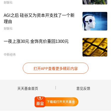
340万元
财联社
AGI之后 硅谷又为资本开支找了一个新
理由
财联社
一夜上涨30元 金饰克价重回1300元
中新经纬
资料显示，公司是一家以光伏电站研发设计、系统
打开APP查看更多精彩内容
集成和投资运营为主营业务，同时开展新型储能、
智能微电网(包括
虚拟电厂
)、
商用车
充换电等新兴
业务的
新能源
产品和技术服务提供商。
天天基金首页
意见反馈
打开天天基金