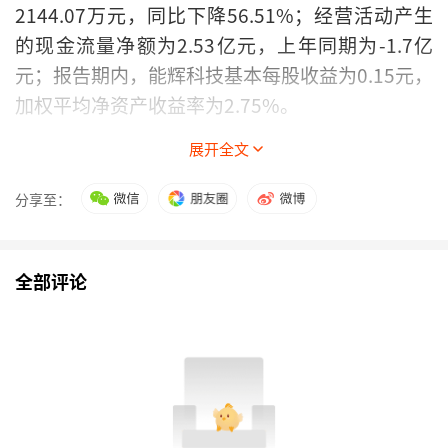
2144.07万元，同比下降56.51%；经营活动产生
的现金流量净额为2.53亿元，上年同期为-1.7亿
元；报告期内，能辉科技基本每股收益为0.15元，
加权平均净资产收益率为2.75%。
展开全文
以10月29日收盘价计算，能辉科技目前市盈率
（TTM）约为160.18倍，市净率（LF）约4.67
分享至：
倍，市销率（TTM）约3.22倍。
全部评论