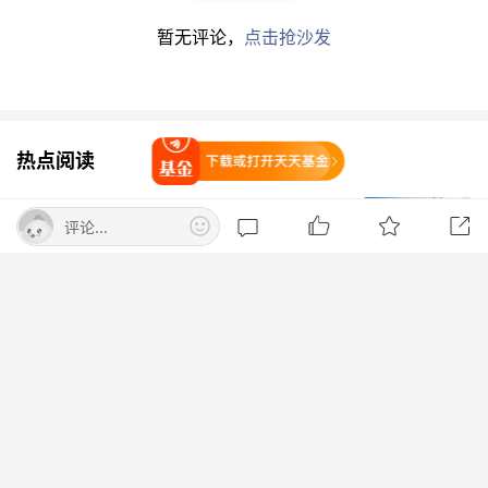
理，业绩却并不好。”业内人士告诉界面新闻记
暂无评论，
点击抢沙发
者。
2021年3月份，钱睿南从银河基金跳槽至
兴业基
金
，担任副总经理兼基金经理。在兴业基金期间，
热点阅读
打开天天基金
他先后管理了兴业兴睿两年持有、兴业均衡优选、
兴业多策略混合
三只主动权益基金。
高盛、摩根大通大幅增持中际旭创H股
评论...
持仓比例分别升至12.19%和13.72%
作为市场较为知名的权益大将，钱睿南被寄予厚
财联社
打开App查看
望。以兴业兴睿两年持有为例，该基金成立于
机构调研丨端侧AI+芯片设计+扭亏 这家
2021年12月21日，A/C份额合计首募规模逼近80
公司5G eMBB芯片出货大增 机器人领域
亿元。
芯片定制需求显著增多
东方财富研究中心
或许是为了把握市场轮动中的行情，钱睿南采取了
网信办对派拓公司在华销售产品启动网
高频交易策略。Wind数据显示，2023年，兴业兴
络安全审查