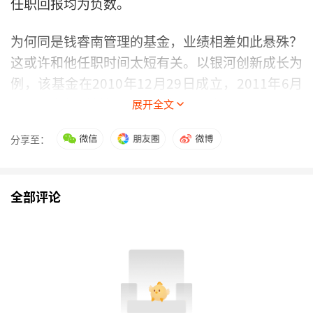
任职回报均为负数。
为何同是钱睿南管理的基金，业绩相差如此悬殊？
这或许和他任职时间太短有关。以银河创新成长为
例，该基金在2010年12月29日成立，2011年6月
2日便增聘王培管理，随后的2012年3月18日钱睿
展开全文
南离任。
分享至：
再以银河银泰混合为例，钱睿南甚至仅管理了55
天（2018.7.6-2018.8.30），任期回报率
全部评论
为-4.02%。
“虽然
银河稳健
的业绩长期来看很优异，但当时公
司并没有给这只基金太多的资源进行二次宣发和持
营，截至他离任，基金的规模也就是12.5亿元。与
此同时，钱睿南不停地新发基金、增聘别的基金经