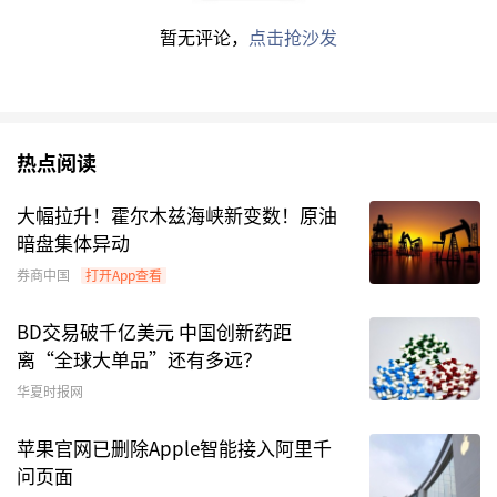
价”是第一原则，不仅要求价格便宜，还希望能获
暂无评论，
点击抢沙发
得一定票息；其次看重正股的弹性，他认为，有明
确逻辑支撑的正股才具备较大上涨空间。
纯债端的部分配置则承担着对冲权益资产风险暴露
热点阅读
的作用。例如，通过配置长端利率债对冲组合的权
益资产风险暴露，相当于为组合买入了一份“看跌
大幅拉升！霍尔木兹海峡新变数！原油
暗盘集体异动
期权”，进一步筑牢安全边际。
券商中国
打开App查看
对股债资产保持乐观
BD交易破千亿美元 中国创新药距
离“全球大单品”还有多远？
转债需要精挑细选
华夏时报网
今年以来，权益市场显著上涨后，近期进入调整阶
苹果官网已删除Apple智能接入阿里千
段。梁冰哲认为资产定价不仅取决于基本面，流动
问页面
性维度同样关键。