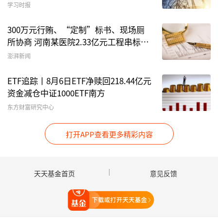
学习时报
汇添富中证能源ETF(-3.18%)。详情见下表:
300万元行贿、“定制”标书、现场厕
所协商 河南某医院2.33亿元工程串标案
细节披露
澎湃新闻
ETF追踪丨8月6日ETF净赎回218.44亿元
资金减仓中证1000ETF南方
东方财富研究中心
3、股票型ETF流动性
打开APP查看更多精彩内容
流动性方面，上周股票型ETF市场日均成交额增加
22.9%，日均成交量增加51.7%，换手率增加
天天基金首页
意见反馈
0.11%。
打开天天基金