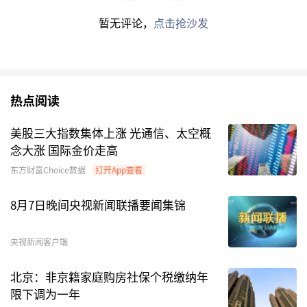
造商、关键分系统及元器件供应商有望最先兑现业
暂无评论，
点击抢沙发
绩。已切入卫星互联网供应链的卫星整星/平台制
造商、T/R
芯片
、宇航级射频与电源管理芯片、相
控阵天线、发动机/结构件等核心元器件供应商，
将率先受益。
热点阅读
美股三大指数集体上涨 光通信、太空概
他表示，长期来看，商业航天产业规模到2030年
念大涨 国际金价走高
可达数万亿元。
东方财富Choice数据
打开App查看
投资逻辑方面，技术壁垒极高的卫星制造与火箭发
8月7日晚间央视新闻联播要闻集锦
射环节受益于确定的星座建设发射需求，是分享行
业基建红利的核心领域。“投资关键在于识别出技
央视新闻客户端
术路线正确、有望突破回收瓶颈、受益于当前星座
建设的龙头公司。”杨中楷表示。
北京：非京籍家庭购房社保个税缴纳年
限下调为一年