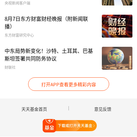
“对于大多数投资者而言，在当前阶段优先关注上
央视新闻客户端
游高壁垒的核心配套环节是更稳妥的策略。”杨中
8月7日东方财富财经晚报（附新闻联
楷建议投资者遵循产业发展客观规律，在星座形成
播）
一定规模后，再重点挖掘下游具备独特商业模式和
东方财富研究中心
客户渠道的应用服务龙头。
中东局势新变化！沙特、土耳其、巴基
商业航天公司通常投资回收周期较长，杨中楷列出
斯坦签署共同防务协议
了几个“硬性”指标来跟踪企业的实际进展：订单
财联社
与合同指标，特别是财报中的“合同负债”科目增
长，这是未来收入的最直接先行指标；运营与发射
打开APP查看更多精彩内容
里程碑，如下游核心客户的火箭发射次数与成功
率、在轨卫星数量的净增长等客观数据；技术研发
天天基金首页
意见反馈
里程碑，特别是可回收火箭的回收与复用试验次
数、卫星批产下线速度及单星成本的变化；财务指
打开天天基金
标验证，在营收增长的同时，关注毛利率、净利润