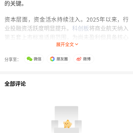
的关键。
资本层面，资金活水持续注入。2025年以来，行
业投融资活跃度明显提升。
科创板
将商业航天纳入
第五套上市标准适用范围，为尚未盈利但具备核心
展开全文
技术的企业开辟了融资新通道，多家头部企业已启
动IPO辅导。“资本市场与产业发展的正向循环正
分享至：
在形成。”杨中楷强调。
我国规划的庞大星座计划，包括GW星座、G60星
全部评论
链等，均提出了万颗级别的卫星部署目标。这些计
划的实施将遵循“基建先行”的产业逻辑。
卫星互
联网
星座建设过程中，最确定、最持续的业务增量
将首先体现在卫星
制造
和火箭发射两个核心环节。
杨中楷认为，为核心星座提供配套的卫星/火箭制