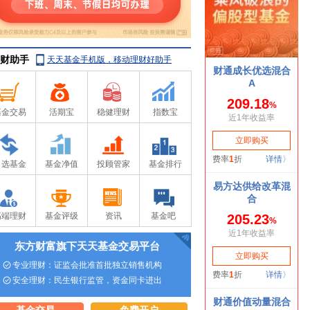
财助手
天天基金手机版，移动理财好助手
基金交易
活期宝
稳健理财
指数宝
自选基金
基金净值
投顾管家
基金排行
高端理财
基金评级
资讯
基金吧