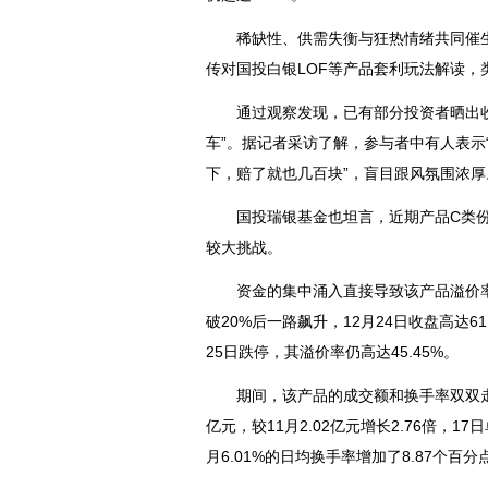
稀缺性、供需失衡与狂热情绪共同催生
传对国投白银LOF等产品套利玩法解读，类
通过观察发现，已有部分投资者晒出收益
车”。据记者采访了解，参与者中有人表示
下，赔了就也几百块”，盲目跟风氛围浓厚
国投瑞银基金也坦言，近期产品C类份
较大挑战。
资金的集中涌入直接导致该产品溢价率飙升
破20%后一路飙升，12月24日收盘高达6
25日跌停，其溢价率仍高达45.45%。
期间，该产品的成交额和换手率双双走高。
亿元，较11月2.02亿元增长2.76倍，1
月6.01%的日均换手率增加了8.87个百