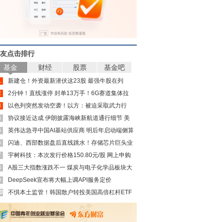
友点击排行
基金
财经
股票
基金吧
1
新建仓！外资最新潜伏这23股 最强牛股在列
2
2分钟！直线涨停 封单13万手！6G赛道集体拉
3
升
以色列突然发动空袭！以方：被迫采取武力行
4
动！内塔尼亚胡“叫板”特朗普
协议接近达成 伊朗披露海峡新航道通行细节 美
5
方再提“倒计时”
英伟达急寻中国AI基站供应商 明后年启动端侧算
6
力组网
闪迪、西部数据盘后直线跳水！存储芯片巨头业
7
绩利空来袭
宇树科技：本次发行价格150.80元/股 网上申购
8
日为8月10日
A股三大指数涨跌不一 煤炭与电子化学品板块大
9
涨
DeepSeek宣布将大幅上调API服务定价
0
不惧本土监管！韩国散户转投美国高倍杠杆ETF
分析师：更大风险酝酿中