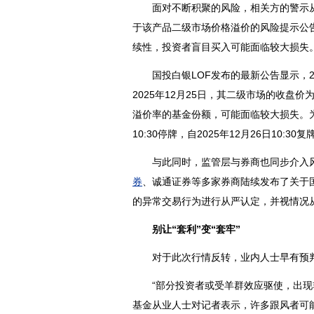
面对不断积聚的风险，相关方的警示从未
于该产品二级市场价格溢价的风险提示公
续性，投资者盲目买入可能面临较大损失
国投白银LOF发布的最新公告显示，202
2025年12月25日，其二级市场的收盘
溢价率的基金份额，可能面临较大损失。为
10:30停牌，自2025年12月26日10:30复
与此同时，监管层与券商也同步介入风险
券
、诚通
证券
等多家券商陆续发布了关于
的异常交易行为进行从严认定，并视情况
别让“套利”变“套牢”
对于此次行情反转，业内人士早有预
“部分投资者或受羊群效应驱使，出现非
基金从业人士对记者表示，许多跟风者可