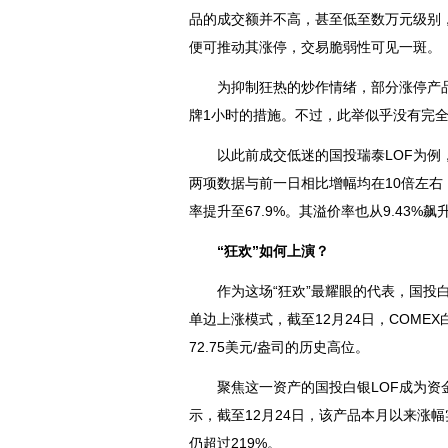
品的成交额并不高，甚至低至数万元级别
便可推动其涨停，交易脆弱性可见一斑。
为抑制狂热的炒作情绪，部分涨停产品
牌1小时的措施。不过，此举似乎没有完
以此前成交低迷的国投瑞泰LOF为例，该产
两项数据与前一日相比增幅均在10倍左右；
率提升至67.9%。其溢价率也从9.43%飙
“狂欢”如何上演？
作为这场“狂欢”最耀眼的代表，国投白
单边上涨模式，截至12月24日，COMEX
72.75美元/盎司的历史高位。
聚焦这一资产的国投白银LOF成为资金
示，截至12月24日，该产品本月以来涨
仍超过219%。