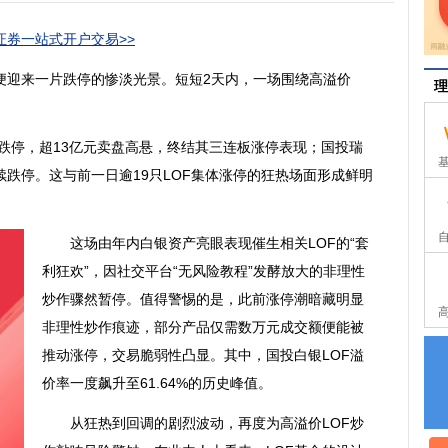
券一站式开户交易>>
迎来一片跌停的惨淡光景。短短2天内，一场围绕高溢价
理
跌停，超13亿元卖盘高悬，终结其三连板涨停表现；国投瑞
续跌停。这与前一日逾19只LOF集体涨停的狂热场面形成鲜明
这场由年内白银资产亮眼表现催生相关LOF的“套
利狂欢”，因社交平台“无风险教程”发酵放大的非理性
炒作骤然暂停。值得警惕的是，此前涨停潮暗藏明显
非理性炒作痕迹，部分产品仅需数万元成交额便能被
推动涨停，交易脆弱性凸显。其中，国投白银LOF溢
价率一度飙升至61.64%的历史峰值。
从狂热到回调的剧烈波动，再度为高溢价LOF炒