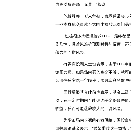
内高溢价份额，无异于“接盘”。
他解释称，岁末年初，市场通常会步入
一些本身成交量就不大的小盘股或冷门品种
“过往很多大幅溢价的LOF，最终都是
剧烈性，且难以准确预测时机与幅度，还
蕴含的回撤风险。
有券商投顾人士也表示，由于LOF申购
抛压共振。如果场内买入资金不够，就可能出
续涨停后突然一字跌停，跟风套利的散户
国投瑞银基金此前也表示，基金二级市
动，在一定时期内可能偏离基金份额净值
收益，反而可能蕴藏较大的回调风险。”
为增加场内份额的有效供给，国投白银LO
国投瑞银基金表示，“希望通过这一举措