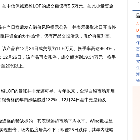
，如中信
保诚
双盈LOF的成交额仅有5.5万元。如此少量资金
品
A
在当日盘后发布溢价风险提示公告，并表示采取次日开市停
D
全阻碍资金的炒作热情，仍有产品交投活跃，溢价再度升高。
邦
保
品在12月24日成交额为11.6万元、换手率高达46.4%，
富
红
12月25日，该产品再次涨停，成交额达到19.34万元，换手
实
升至20%以上。
生
海
银
银LOF的暴涨并非无迹可寻。今年以来，全球白银市场开启
白银价格的年内涨幅超过132%，12月24日盘中更是触及
追逐的稀缺标的，其表现远超市场平均水平。Wind数据显
幅实现翻倍，场内热度居高不下；即使25日跌停，其年内涨幅