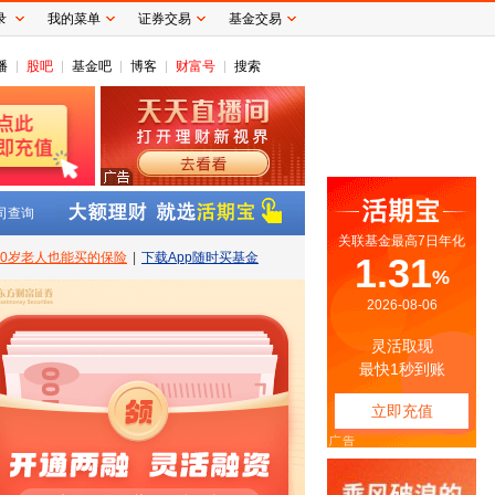
录
我的菜单
证券交易
基金交易
播
股吧
基金吧
博客
财富号
搜索
司查询
80岁老人也能买的保险
|
下载App随时买基金