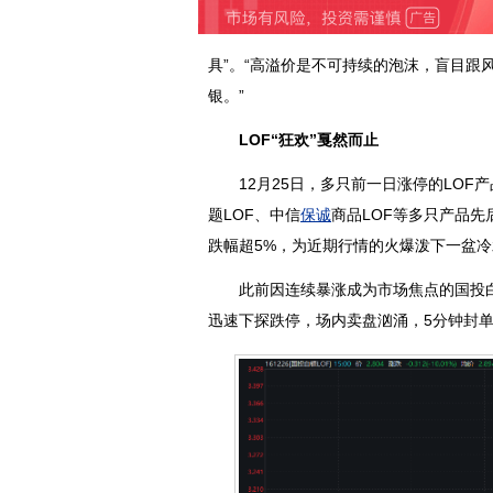
具”。“高溢价是不可持续的泡沫，盲目跟
银。”
LOF“狂欢”戛然而止
12月25日，多只前一日涨停的LOF产
题LOF、中信
保诚
商品LOF等多只产品先
跌幅超5%，为近期行情的火爆泼下一盆冷
此前因连续暴涨成为市场焦点的国投白银L
迅速下探跌停，场内卖盘汹涌，5分钟封单