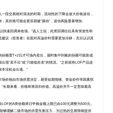
一段交易相对清淡的时期，流动性的下降会放大价格波动，
，其价格可能会更容易被“撬动”，波动风险显著增加。
以快速回调来收场。”该人士说，此类回调往往具有突发性和
是建议（投资者）在面对高溢价时需要更加冷静，充分认识其
份额需T+2日才可场内卖出，届时集中到账的份额可能形成
现“卖不出”或“只能低价卖”的情况。“之前就有LOF产品连
根本没机会出逃。”
场价格由市场供需决定，易受短期情绪、资金炒作等因素扰
。“长期来看，价格终将回归价值。高溢价并不一定意味着高
F的A类份额单日申购金额上限已由100元调整为500元。
，能够缓解二级市场的供需失衡压力，为过热的交易情绪提供