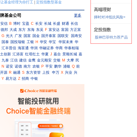
牌基金公司
更多
安信
B
博时
宝盈
C
长安
长城
长盛
财通
长信
德邦
大成
东方
东海
东吴
F
富安达
富国
方正富
G
光大
广发
国富
国金
国开泰富
国联安
国寿安
国泰
国投瑞银
工银
H
华安
华宝
华宸未来
华
汇丰晋信
海富通
华润
华融证券
华商
华泰柏瑞
土创新
汇添富
红塔红土
华夏
J
嘉合
景顺长城
嘉
九泰
江信
建信
金鹰
金元顺安
交银
M
大摩
民
N
诺安
诺德
南方
农银
P
平安
鹏华
浦银
Q
前
开源
R
融通
S
东方资管
上投
申万
X
兴业
兴
Y
易方达
Z
招商
中银