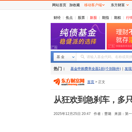
网站首页
加收藏
移动客户端
东方财富
财经
焦点
股票
新股
期指
期权
行
基 金
请输入基金代码、名称或简
热门：
基金申购费率全面1折(个别除外)
|
发现
首页
> 正文
从狂欢到急刹车，多只
2025年12月25日 20:47
作者：曹璐
来源：
第一