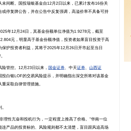
间断。国投瑞银基金自12月2日以来，已累计发布16份关
告或停复牌公告，并在公告中反复强调，高溢价率不具备可持
。
5年12月24日，其基金份额单位净值为1.9278元，截至
价为2.804元，明显高于基金份额净值，投资者如果盲目投资于高
保护投资者利益，其将于2025年12月26日开市起至当日
牌。
管控。12月23日以来，
国金证券
、中天
证券
、
山西证
国投白银LOF的交易风险提示，并明确指出深交所将对该基金
从重采取自律管理措施。
判。
理性亢奋和投机行为，一定程度上推高了价格。”华南一位
能连产品的投资标的、风险规则都不太清楚，盲目跟风追高场