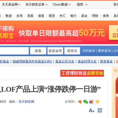
天天基金网
东方财富证券
Choice数据
股吧
登
情
数据
全球
美股
港股
期货
外汇
银行
基金
理财
债券
直
搜索
拼
进基金吧
搜资讯
代码查询
|
费率查询
|
公
好基金
|
稳健理财最高年化收益3-8%
|
基金公司大全
|
基金经理大全
|
新发基金
|
LOF产品上演“涨停跌停一日游”
财经
编辑：
东方财富网
分享到：