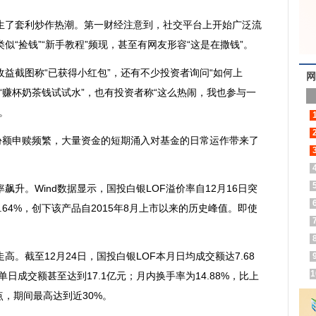
了套利炒作热潮。第一财经注意到，社交平台上开始广泛流
似“捡钱”“新手教程”频现，甚至有网友形容“这是在撒钱”。
截图称“已获得小红包”，还有不少投资者询问“如何上
网
“赚杯奶茶钱试试水”，也有投资者称“这么热闹，我也参与一
。
额申赎频繁，大量资金的短期涌入对基金的日常运作带来了
。Wind数据显示，国投白银LOF溢价率自12月16日突
1.64%，创下该产品自2015年8月上市以来的历史峰值。即使
截至12月24日，国投白银LOF本月日均成交额达7.68
1
7日单日成交额甚至达到17.1亿元；月内换手率为14.88%，比上
分点，期间最高达到近30%。