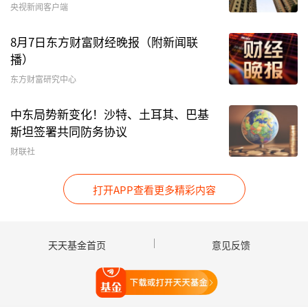
Neuralink预计在2026年开始量产，或预示着脑机
央视新闻客户端
接口商业化元年的到来。从
新能源车
到
人形机器
8月7日东方财富财经晚报（附新闻联
人
，再到
商业航天
，马斯克的商业版图给投资者带
播）
来不少的机会，脑机接口的未来空间同样广阔。
东方财富研究中心
永赢基金
认为，展望2026年，脑机接口仍有众多
中东局势新变化！沙特、土耳其、巴基
催化值得期待，“十五五”规划的政策细节、脑机
斯坦签署共同防务协议
产品注册获批情况、侵入式脑机公司有望登陆
科创
财联社
板
、Neuralink量产进度等，都有望成为脑机行情
持续的
驱动力
。
打开APP查看更多精彩内容
“所以脑机接口最成熟、最直接的商业化落地方向
就是医疗器械领域。”
华夏基金
指出，“比如，让
天天基金首页
意见反馈
机械手抓取杯子，让电脑光标移动，或者直接在屏
打开天天基金
幕上打出你想说的话。用一句话总结，脑机接口就
是绕过神经和肌肉，让你的思维直接与机器对话并