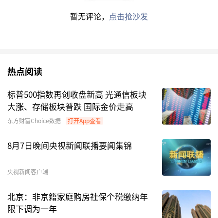
持续走强，映射出全球创新药投融资与需求端有望
暂无评论，
点击抢沙发
逐步回暖。
但像去年上半年的普涨行情或难以再现，
诺安精选
价值
基金经理唐晨表示，2025年我们经历了
热点阅读
从“中国资产重估”到“创新药BD锚定”的主升
标普500指数再创收盘新高 光通信板块
浪，2026年更应把注意力放在“兑现”上。唐晨
大涨、存储板块普跌 国际金价走高
认为，市场可能不会再现全面单边普涨，但真正的
东方财富Choice数据
打开App查看
好资产会走出更高质量、更强持续性的独立行情，
这对专业投资者反而更友好。
8月7日晚间央视新闻联播要闻集锦
“脑机接口”或带火医疗器械
央视新闻客户端
值得注意的是，近几个交易日内“脑机接口”概念
北京：非京籍家庭购房社保个税缴纳年
异军突起，消息面上，马斯克在社交媒体表示，
限下调为一年