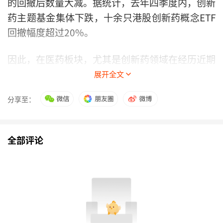
的回撤后数量大减。据统计，去年四季度内，创新
药主题基金集体下跌，十余只港股创新药概念ETF
回撤幅度超过20%。
因此，在医药板块，尤其是创新药领域在经历近期
回调后，多名基金经理表示，当前估值已进入具有
展开全文
吸引力的区间，今年或许是布局
医药
的好时机。
分享至：
“创新药预计仍是2026年医药板块最重要的投资
主线。”
平安基金
表示，当前板块经历近2～3个
全部评论
月调整后，股价、市场预期与机构配置均已回到相
对低位，投资安全边际显著提升。行业正面催化正
在密集释放，进入2026年一季度，以JPM大会为
代表的行业盛会，叠加企业商业化及出海进展，将
持续提供股价催化剂。同时，海外流动性环境改善
预期升温，美国降息前景强化，美股生物科技指数