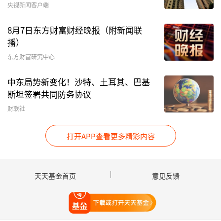
央视新闻客户端
日涨幅超17%。
8月7日东方财富财经晚报（附新闻联
播）
东方财富研究中心
中东局势新变化！沙特、土耳其、巴基
斯坦签署共同防务协议
财联社
打开APP查看更多精彩内容
天天基金首页
意见反馈
有色、
稀土
、
黄金
等多只资源主题ETF涨幅明显。
打开天天基金
Wind数据显示，1月9日，全市场14只商品型
黄金