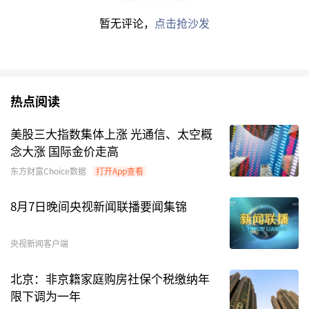
本周，卫星主题ETF表现亮眼。以卫星产业
暂无评论，
点击抢沙发
ETF（159218）为例，该ETF在1月8日和1月9日
单日涨幅均超过5%，多只卫星主题ETF近5个交易
日涨幅超20%。
热点阅读
展望后市，永赢卫星ETF基金经理刘庭宇表示，
美股三大指数集体上涨 光通信、太空概
2026年将成为中国
商业航天
产业加速发展的元
念大涨 国际金价走高
年，板块事件催化密集，行情的高度和持续性有望
东方财富Choice数据
打开App查看
超预期。
8月7日晚间央视新闻联播要闻集锦
航空航天、有色等主题ETF涨幅明显
央视新闻客户端
本周，除卫星主题ETF外，航空航天主题ETF亦有
不俗表现。Wind数据显示，通用航空ETF基金
北京：非京籍家庭购房社保个税缴纳年
限下调为一年
（561660）等多只航空航天主题ETF，近5个交易