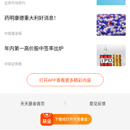
301045
天禄
26
电话会议
2026-
证券市场周刊
科技
01-12
药明康德重大利好消息！
600141
兴发
26
特定对象调研,
2026-
集团
现场参观
01-07
中国基金报
002653
海思
25
分析师会议
2026-
年内第一高价股中签率出炉
科
01-10
中国证券报
603703
盛洋
21
分析师会议
2026-
科技
01-09
打开APP查看更多精彩内容
603861
白云
18
现场参观
2026-
电器
01-06
天天基金首页
意见反馈
002541
鸿路
18
特定对象调研
2026-
钢构
01-09
打开天天基金
数据来源：Choice数据