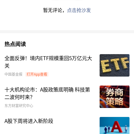
数据来源：Choice数据
暂无评论，
点击抢沙发
注：1. 本文超额收益率的计算选取市场调整模型，以沪
深300指数作为基准指数，超额收益率=实际收益率-基准
收益率；2. “近一年”指截至最新公告日的近一年。
热点阅读
市场机构调研
全面反弹！境内ETF规模重回5万亿元大
关
1月12日，
天禄科技
、
兴发集团
、
海思科
、
盛洋科
中国基金报
打开App查看
技
、
白云电器
、
鸿路钢构
等公司相继发布机构调研
公告，具体情况如下表：
十大机构论市：A股政策底明确 科技第
二波何时来？
A股公司机构调研一览
东方财富研究中心
证券代
证券
接待机
最新调
A股下周将进入新阶段
接待方式
码
名称
构数
研日期