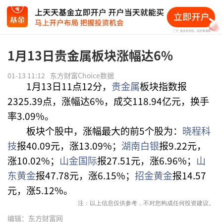
1月13日贵金属板块涨幅达6%
01-13 11:12
东方财富Choice数据
1月13日11点12分，
贵金属
板块指数报
2325.39点，涨幅达6%，成交118.94亿元，换手
率3.09%。
板块个股中，涨幅最大的前5个股为：
晓程科
技
报40.09元，涨13.09%；
湖南白银
报9.22元，
涨10.02%；
山金国际
报27.51元，涨6.96%；
山
东黄金
报47.78元，涨6.15%；
招金黄金
报14.57
元，涨5.12%。
注：以上信息仅供参考，不对您构成任何投资建议。
编辑：东方财富网