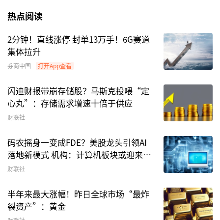
热点阅读
2分钟！直线涨停 封单13万手！6G赛道
集体拉升
券商中国
打开App查看
闪迪财报带崩存储股？马斯克投喂“定
心丸”：存储需求增速十倍于供应
财联社
码农摇身一变成FDE？美股龙头引领AI
落地新模式 机构：计算机板块或迎来重
估
财联社
半年来最大涨幅！昨日全球市场“最炸
裂资产”：黄金