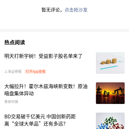
数据来源：Choice数据
暂无评论，
点击抢沙发
注：1. 本文超额收益率的计算选取市场调整模型，以沪
深300指数作为基准指数，超额收益率=实际收益率-基准
收益率；2. “近一年”指截至最新公告日的近一年。
热点阅读
市场机构调研
明天打新宇树！受益影子股名单来了
1月13日，
至纯科技
、
中集集团
、
大名城
、
合合信
上海证券报
打开App查看
息
、
优迅股份
、
东方钽业
等公司相继发布机构调研
公告，具体情况如下表：
大幅拉升！霍尔木兹海峡新变数！原油
暗盘集体异动
A股公司机构调研一览
券商中国
证
BD交易破千亿美元 中国创新药距
接待
证券代
券
最新调
离“全球大单品”还有多远？
机构
接待方式