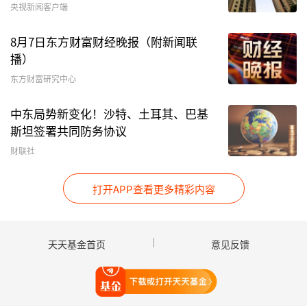
央视新闻客户端
首席投资官转任其他岗位
8月7日东方财富财经晚报（附新闻联
也就是在同一天，国新国证基金公告，公司首席投
播）
资官毕子男因工作调整转任其他岗位。
东方财富研究中心
中东局势新变化！沙特、土耳其、巴基
公开资料显示，毕子男为吉林大学经济学博士、高
斯坦签署共同防务协议
级经济师，拥有28年证券从业经验，此前历任
东
财联社
北证券
公司创新业务部总经理、
金融
与产业研究所
常务副所长，国新证券股份有限公司
资产管理
二部
打开APP查看更多精彩内容
总经理。2020年3月加入国新国证基金，任公司首
席投资官、投资决策委员会主任委员。
天天基金首页
意见反馈
从过往投资业绩上看，毕子男表现一般。Wind数
据显示，他分别于2021年3月、12月开始担任国
打开天天基金
新国证新利、国新国证融兴6个月定开两只基金的