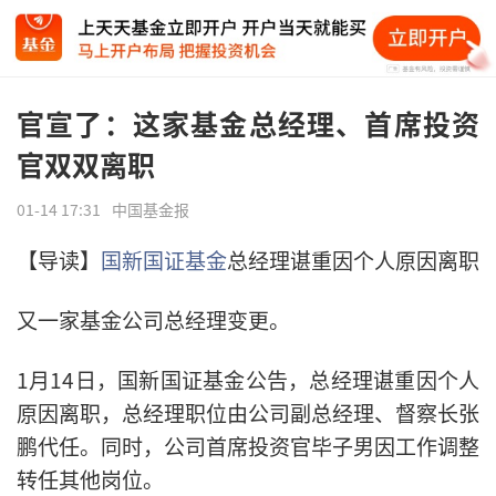
官宣了：这家基金总经理、首席投资
官双双离职
01-14 17:31
中国基金报
【导读】
国新国证基金
总经理谌重因个人原因离职
又一家基金公司总经理变更。
1月14日，国新国证基金公告，总经理谌重因个人
原因离职，总经理职位由公司副总经理、督察长张
鹏代任。同时，公司首席投资官毕子男因工作调整
转任其他岗位。